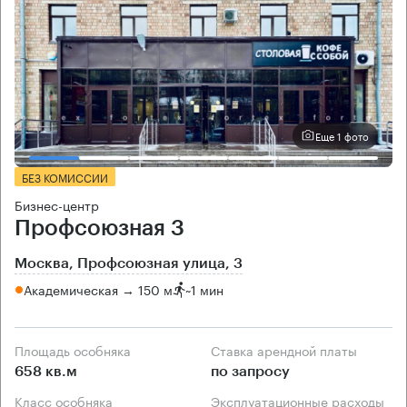
Еще 1 фото
БЕЗ КОМИССИИ
Бизнес-центр
Профсоюзная 3
Москва, Профсоюзная улица, 3
Академическая → 150 м
~
1 мин
Площадь особняка
Ставка арендной платы
658 кв.м
по запросу
Класс особняка
Эксплуатационные расходы