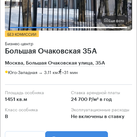
Еще фото
БЕЗ КОМИССИИ
Бизнес-центр
Большая Очаковская 35А
Москва, Большая Очаковская улица, 35А
Юго-Западная → 3.11 км
~
31 мин
Площадь особняка
Ставка арендной платы
1451 кв.м
24 700 Р/м² в год
Класс особняка
Эксплуатационные расходы
B
Не включены в ставку