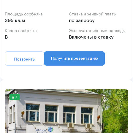
Площадь особняка
Ставка арендной платы
395 кв.м
по запросу
Класс особняка
Эксплуатационные расходы
B
Включены в ставку
Позвонить
Получить презентацию
8.2