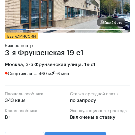
Еще 2 фото
БЕЗ КОМИССИИ
Бизнес-центр
3-я Фрунзенская 19 с1
Москва, 3-я Фрунзенская улица, 19 с1
Спортивная → 460 м
~
6 мин
Площадь особняка
Ставка арендной платы
343 кв.м
по запросу
Класс особняка
Эксплуатационные расходы
B+
Включены в ставку