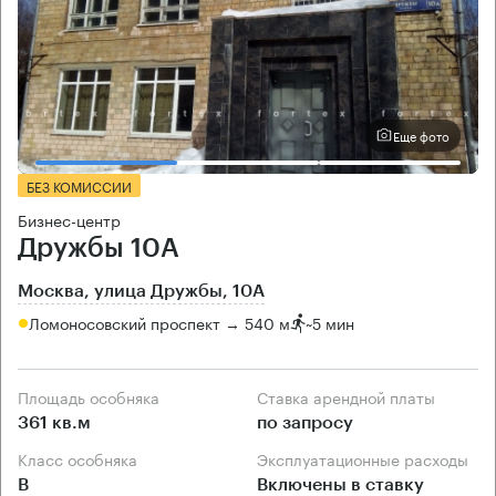
Еще фото
БЕЗ КОМИССИИ
Бизнес-центр
Дружбы 10А
Москва, улица Дружбы, 10А
Ломоносовский проспект → 540 м
~
5 мин
Площадь особняка
Ставка арендной платы
361 кв.м
по запросу
Класс особняка
Эксплуатационные расходы
B
Включены в ставку