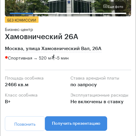
Еще фото
БЕЗ КОМИССИИ
Бизнес-центр
Хамовнический 26А
Москва, улица Хамовнический Вал, 26А
Спортивная → 520 м
~
5 мин
Площадь особняка
Ставка арендной платы
2466 кв.м
по запросу
Класс особняка
Эксплуатационные расходы
B+
Не включены в ставку
Позвонить
Получить презентацию