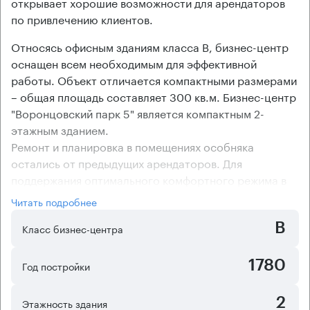
открывает хорошие возможности для арендаторов
по привлечению клиентов.
Относясь офисным зданиям класса В, бизнес-центр
оснащен всем необходимым для эффективной
работы. Объект отличается компактными размерами
– общая площадь составляет 300 кв.м. Бизнес-центр
"Воронцовский парк 5" является компактным 2-
этажным зданием.
Ремонт и планировка в помещениях особняка
остались от предыдущих арендаторов. Для
поддержания оптимального комфортного режима в
помещениях бизнес-центра установлены локальные
Читать подробнее
кондиционеры (сплит-системы). Эффективно
B
использовать пространство позволит смешанная
Класс бизнес-центра
планировка помещений объекта. Для компаний,
имеющих несколько небольших отделов, коридорно-
1780
Год постройки
кабинетная планировка офисов в бизнес-центре
"Воронцовский парк 5" будет очень удобна.
2
Этажность здания