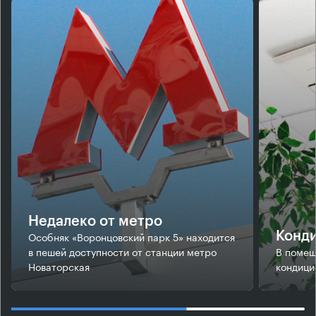
Недалеко от метро
Особняк «Воронцовский парк 5» находится
Конд
в пешей доступности от станции метро
В помещ
Новаторская
кондици