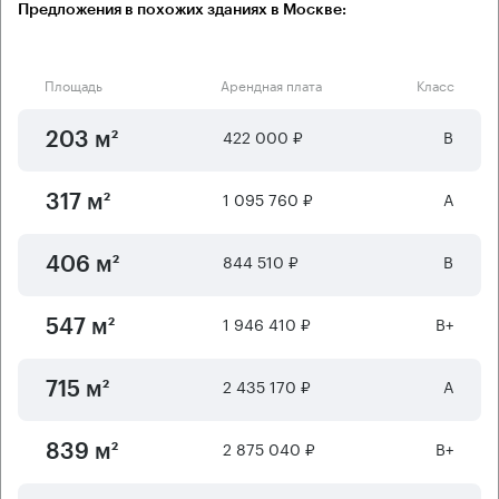
Предложения в похожих зданиях в Москве:
Площадь
Арендная плата
Класс
422 000 ₽
B
203 м²
1 095 760 ₽
А
317 м²
844 510 ₽
B
406 м²
1 946 410 ₽
B+
547 м²
2 435 170 ₽
А
715 м²
2 875 040 ₽
B+
839 м²