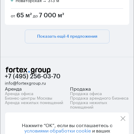
Новаторская
→ 313 м
от
до
65 м²
7 000 м²
Показать ещё 4 предложения
+7 (495) 256-03-70
info@fortexgroup.ru
Аренда
Продажа
Аренда офиса
Продажа офиса
Бизнес-центры Москвы
Продажа арендного бизнеса
Аренда нежилых помещений
Продажа нежилых
помещений
Каталоги
Компания
Каталог бизнес-центров
О компании
Нажмите “ОК”, если вы соглашаетесь с
Вакансии
условиями обработки cookie
и ваших
Контакты