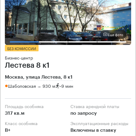
Еще фото
БЕЗ КОМИССИИ
Бизнес-центр
Лестева 8 к1
Москва, улица Лестева, 8 к1
Шаболовская → 930 м
~
9 мин
Площадь особняка
Ставка арендной платы
317 кв.м
по запросу
Класс особняка
Эксплуатационные расходы
B+
Включены в ставку