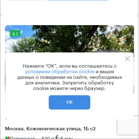
8.2
Нажмите “ОК”, если вы соглашаетесь с
условиями обработки cookie
и ваших
данных о поведении на сайте, необходимых
для аналитики. Запретить обработку
Еще фото
cookie можете через браузер.
БЕЗ КОМИССИИ
ОК
Бизнес-центр
Кожевническая 1Б с2
Москва, Кожевническая улица, 1Б с2
Павелецкая → 620 м
~
6 мин