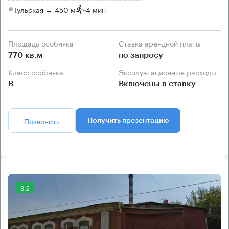
Тульская → 450 м
~
4 мин
Площадь особняка
Ставка арендной платы
770 кв.м
по запросу
Класс особняка
Эксплуатационные расходы
B
Включены в ставку
Позвонить
Получить презентацию
8.2