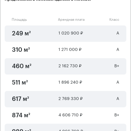
Площадь
Арендная плата
Класс
1 020 900 ₽
А
249 м²
1 271 000 ₽
А
310 м²
2 162 730 ₽
B+
460 м²
1 896 240 ₽
А
511 м²
2 769 330 ₽
А
617 м²
4 606 710 ₽
B+
874 м²
4 966 760 ₽
B+