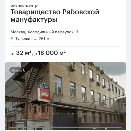
Бизнес-центр
Товарищество Рябовской
мануфактуры
Москва, Холодильный переулок, 3
Тульская
→ 261 м
от
до
32 м²
18 000 м²
Класс B