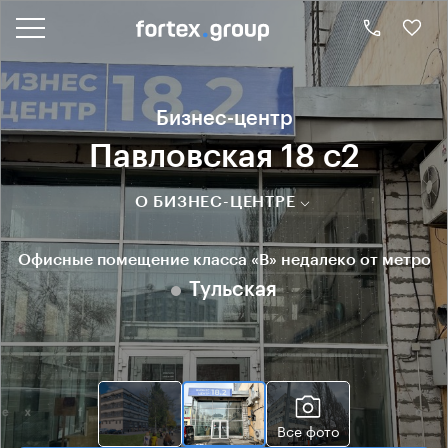
Бизнес-центр
Павловская 18 с2
О БИЗНЕС-ЦЕНТРЕ
Офисные помещение класса «B» недалеко от метро
Тульская
Все фото