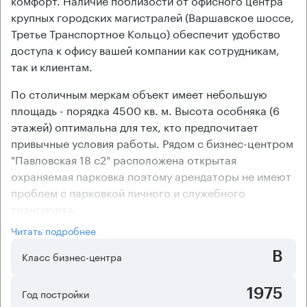
крупных городских магистралей (Варшавское шоссе,
Третье Транспортное Кольцо) обеспечит удобство
доступа к офису вашей компании как сотрудникам,
так и клиентам.
По столичным меркам объект имеет небольшую
площадь - порядка 4500 кв. м. Высота особняка (6
этажей) оптимальна для тех, кто предпочитает
привычные условия работы. Рядом с бизнес-центром
"Павловская 18 с2" расположена открытая
охраняемая парковка поэтому арендаторы не имеют
проблем с парковкой личного и служебного
транспорта.
Арендаторам офисного центра предоставляются на
Читать подробнее
выбор помещения с готовым ремонтом, но по
B
желанию им могут быть предоставлены и офисы без
Класс бизнес-центра
ремонта. В помещениях объекта установлены сплит-
системы кондиционирования, поддерживающие
1975
Год постройки
комфортный температурный режим.