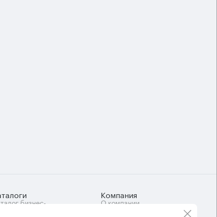
аталоги
Компания
талог бизнес-
О компании
нтров
Вакансии
Контакты