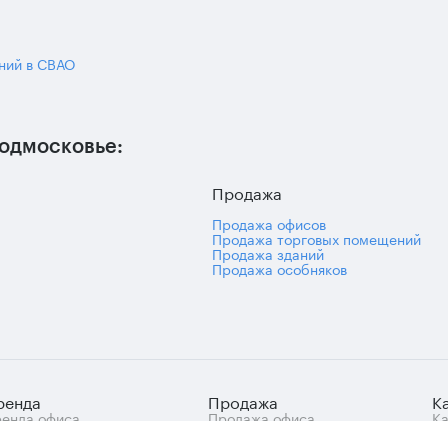
ний в СВАО
одмосковье:
Продажа
Продажа офисов
Продажа торговых помещений
Продажа зданий
Продажа особняков
ренда
Продажа
К
енда офиса
Продажа офиса
Ка
знес-центры Москвы
Продажа арендного
це
ренда нежилых
бизнеса