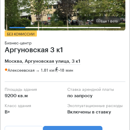
Еще 1 фото
БЕЗ КОМИССИИ
Бизнес-центр
Аргуновская 3 к1
Москва, Аргуновская улица, 3 к1
Алексеевская → 1.81 км
~
18 мин
Площадь здания
Ставка арендной платы
9200 кв.м
по запросу
Класс здания
Эксплуатационные расходы
B+
Включены в ставку