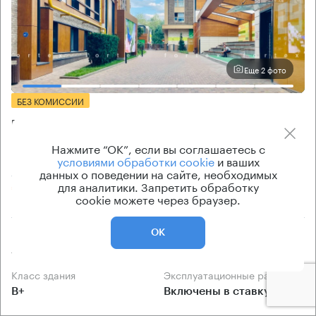
Еще 2 фото
БЕЗ КОМИССИИ
Бизнес-центр
Парк Мира
Нажмите “ОК”, если вы соглашаетесь с
условиями обработки cookie
и ваших
Москва, проспект Мира, 102 к2
данных о поведении на сайте, необходимых
для аналитики. Запретить обработку
Алексеевская → 750 м
~
7 мин
cookie можете через браузер.
Площадь здания
Ставка арендной платы
ОК
48000 кв.м
по запросу
Класс здания
Эксплуатационные расходы
B+
Включены в ставку