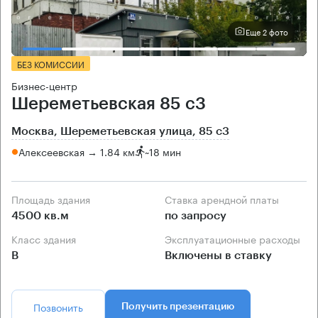
Еще 2 фото
БЕЗ КОМИССИИ
Бизнес-центр
Шереметьевская 85 с3
Москва, Шереметьевская улица, 85 с3
Алексеевская → 1.84 км
~
18 мин
Площадь здания
Ставка арендной платы
4500 кв.м
по запросу
Класс здания
Эксплуатационные расходы
B
Включены в ставку
Позвонить
Получить презентацию