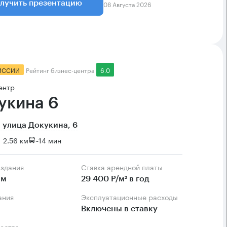
08 Августа 2026
лучить презентацию
ИССИИ
Рейтинг бизнес-центра
6.0
ентр
укина 6
 улица Докукина, 6
 2.56 км
~
14 мин
 здания
Ставка арендной платы
.м
29 400 Р/м² в год
ания
Эксплуатационные расходы
Включены в ставку
ества