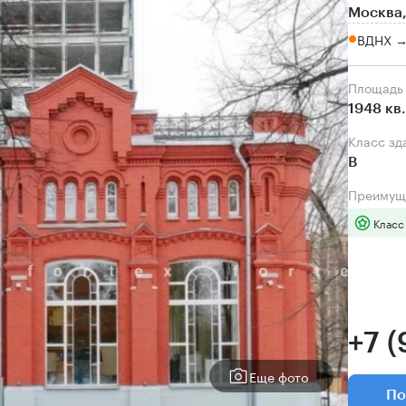
Москва,
ВДНХ → 
Площадь
1948 кв
Класс зд
B
Преимущ
Класс
+7 
Еще фото
По