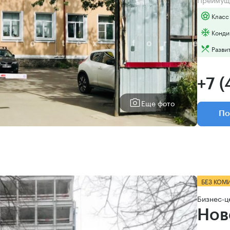
Класс
Конди
Разви
+7 
Еще фото
По
БЕЗ КОМ
Бизнес-ц
Нов