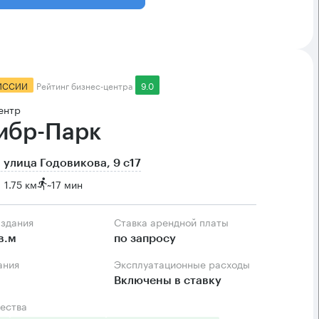
ИССИИ
Рейтинг бизнес-центра
9.0
ентр
ибр-Парк
 улица Годовикова, 9 с17
1.75 км
~
17 мин
 здания
Ставка арендной платы
в.м
по запросу
ания
Эксплуатационные расходы
Включены в ставку
ества