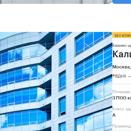
БЕЗ КОМ
Бизнес-ц
Кал
Москва,
ВДНХ → 
Площадь
37100 к
Класс зд
А
Преимущ