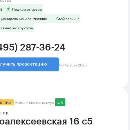
 B
Пешком от метро
ционирование и вентиляция
Свой паркинг
тая инфраструктура
(495) 287-36-24
08 Августа 2026
лучить презентацию
ИССИИ
Рейтинг бизнес-центра
4.5
ентр
оалексеевская 16 с5