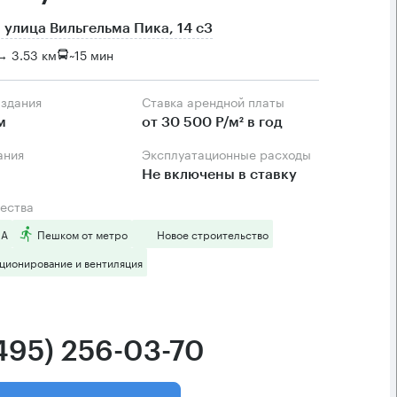
 улица Вильгельма Пика, 14 с3
→ 3.53 км
~
15 мин
 здания
Ставка арендной платы
м
от 30 500 Р/м² в год
ания
Эксплуатационные расходы
Не включены в ставку
ества
 А
Пешком от метро
Новое строительство
ционирование и вентиляция
(495) 256-03-70