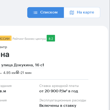
Списком
На карте
ИССИИ
Рейтинг бизнес-центра
8.2
ентр
на
 улица Докукина, 16 с1
→ 4.95 км
~
21 мин
 здания
Ставка арендной платы
в.м
от 20 900 Р/м² в год
ания
Эксплуатационные расходы
Включены в ставку