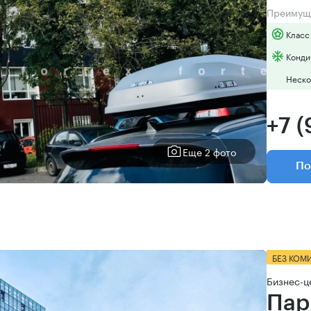
Преимущ
Класс
Конди
Неско
+7 
Еще 2 фото
По
БЕЗ КОМ
Бизнес-ц
Пар