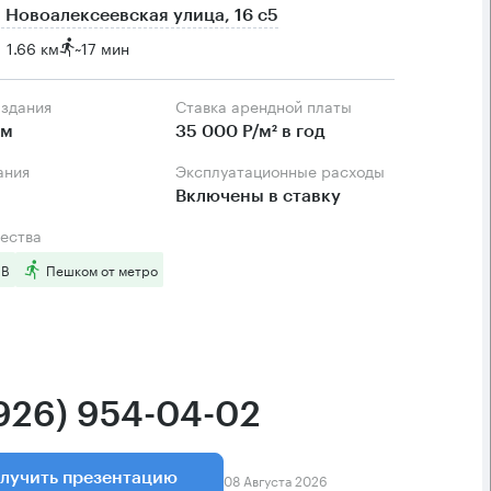
 Новоалексеевская улица, 16 с5
1.66 км
~
17 мин
 здания
Ставка арендной платы
.м
35 000 Р/м² в год
ания
Эксплуатационные расходы
Включены в ставку
ества
 B
Пешком от метро
(926) 954-04-02
08 Августа 2026
лучить презентацию