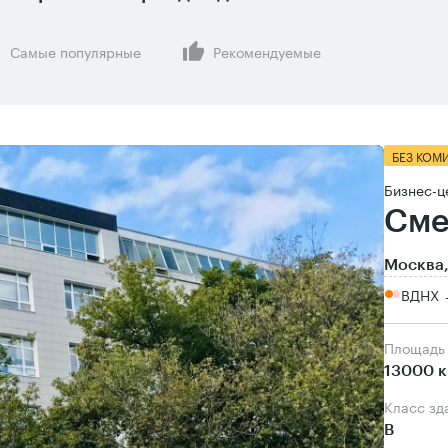
Самые популярные
Рекомендуемые
БЕЗ КОМ
Бизнес-ц
Сме
Москва,
ВДНХ 
Площадь
13000 к
Класс зд
B