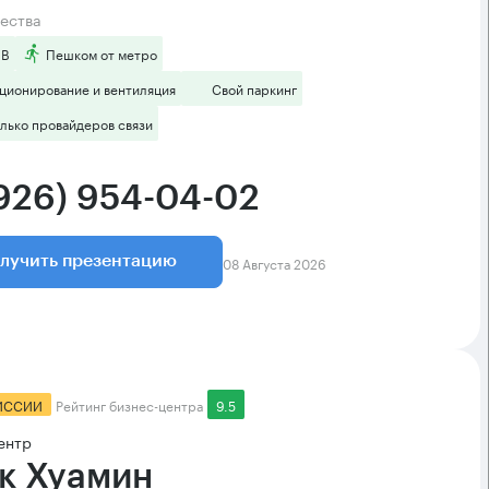
ества
 B
Пешком от метро
ционирование и вентиляция
Свой паркинг
лько провайдеров связи
(926) 954-04-02
08 Августа 2026
лучить презентацию
ИССИИ
Рейтинг бизнес-центра
9.5
ентр
к Хуамин