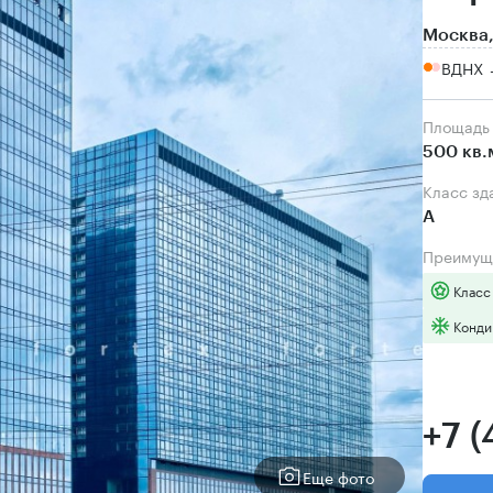
Москва,
ВДНХ 
Площадь
500 кв.
Класс зд
А
Преимущ
Класс
Конди
+7 
Еще фото