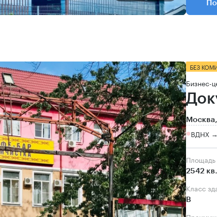
По
БЕЗ КОМ
Бизнес-ц
Док
Москва,
ВДНХ →
Площадь
2542 кв
Класс зд
B
Преимущ