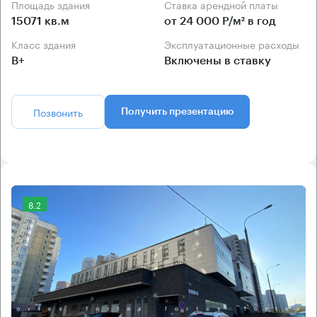
Площадь здания
Ставка арендной платы
15071 кв.м
от 24 000 Р/м² в год
Класс здания
Эксплуатационные расходы
B+
Включены в ставку
Позвонить
Получить презентацию
8.2