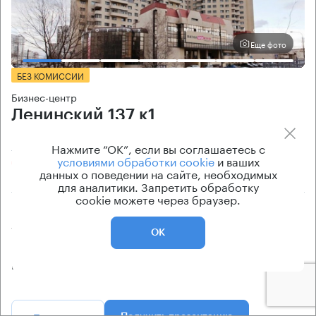
Еще фото
БЕЗ КОМИССИИ
Бизнес-центр
Ленинский 137 к1
Москва, Ленинский проспект, 137 к1
Нажмите “ОК”, если вы соглашаетесь с
условиями обработки cookie
и ваших
Коньково → 3.56 км
~
22 мин
данных о поведении на сайте, необходимых
для аналитики. Запретить обработку
cookie можете через браузер.
Площадь здания
Ставка арендной платы
595 кв.м
по запросу
ОК
Класс здания
Эксплуатационные расходы
B
Включены в ставку