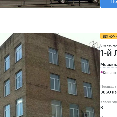
По
БЕЗ КОМ
Бизнес-ц
1-й
Москва,
Косино 
Площадь
3860 кв
Класс зд
B
Преимущ