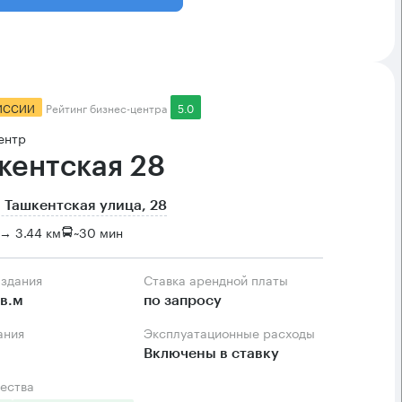
ИССИИ
Рейтинг бизнес-центра
5.0
ентр
кентская 28
 Ташкентская улица, 28
→ 3.44 км
~
30 мин
 здания
Ставка арендной платы
в.м
по запросу
ания
Эксплуатационные расходы
Включены в ставку
ества