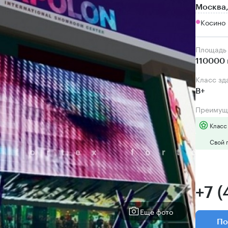
Москва,
Косино 
Площадь
110000 
Класс зд
B+
Преимущ
Класс
Свой 
+7 
Еще фото
По