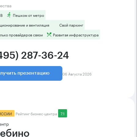
ества
 B
Пешком от метро
ционирование и вентиляция
Свой паркинг
лько провайдеров связи
Развитая инфраструктура
(495) 287-36-24
06 Августа 2026
лучить презентацию
ИССИИ
Рейтинг бизнес-центра
7.1
ентр
ебино