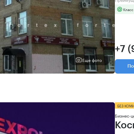
Класс
+7 
Еще фото
По
БЕЗ КОМ
Бизнес-ц
Кос