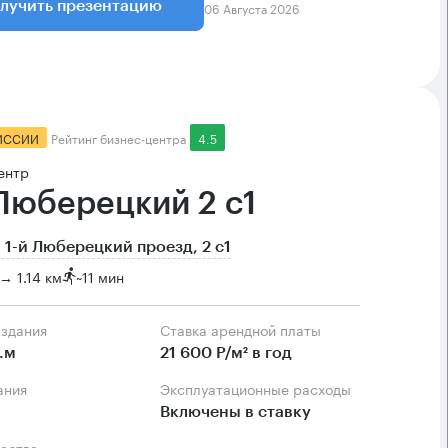
06 Августа 2026
лучить презентацию
ИССИИ
Рейтинг бизнес-центра
4.5
ентр
 Люберецкий 2 с1
 1-й Люберецкий проезд, 2 с1
→ 1.14 км
~
11 мин
 здания
Ставка арендной платы
.м
21 600 Р/м² в год
ания
Эксплуатационные расходы
Включены в ставку
ества