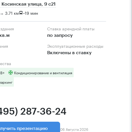
 Косинская улица, 9 с21
→ 3.71 км
~
19 мин
 здания
Ставка арендной платы
кв.м
по запросу
ания
Эксплуатационные расходы
Включены в ставку
ества
 B+
Кондиционирование и вентиляция
паркинг
(495) 287-36-24
06 Августа 2026
лучить презентацию