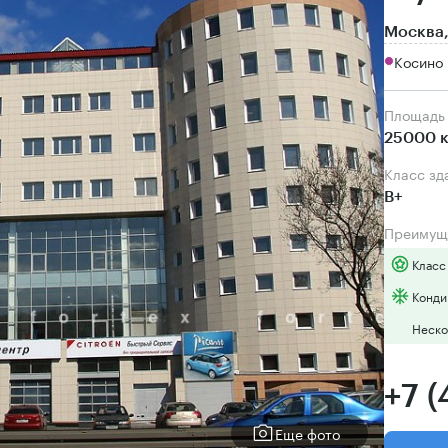
Москва,
Косино 
Площадь
25000 к
Класс зд
B+
Преимущ
Класс
Конди
Неско
+7 
Еще фото