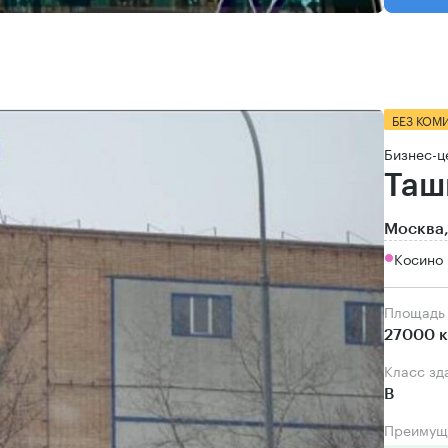
БЕЗ КОМ
Бизнес-ц
Таш
Москва,
Косино 
Площадь
27000 к
Класс зд
B
Преимущ