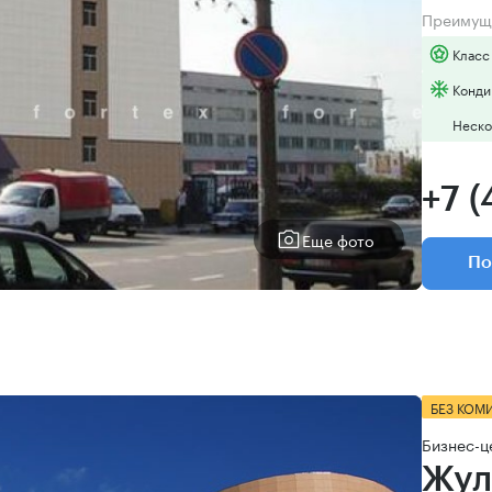
Преимущ
Класс
Конди
Неско
+7 
Еще фото
По
БЕЗ КОМ
Бизнес-ц
Жул