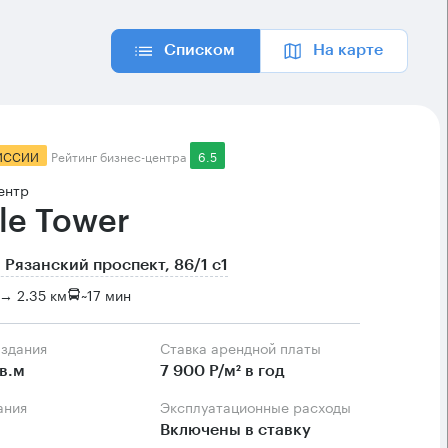
Списком
На карте
ИССИИ
Рейтинг бизнес-центра
6.5
ентр
le Tower
 Рязанский проспект, 86/1 с1
→ 2.35 км
~
17 мин
 здания
Ставка арендной платы
в.м
7 900 Р/м² в год
ания
Эксплуатационные расходы
Включены в ставку