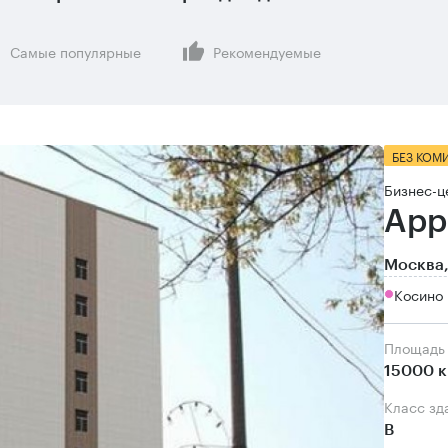
Самые популярные
Рекомендуемые
БЕЗ КОМ
Бизнес-ц
App
Москва,
Косино 
Площадь
15000 к
Класс зд
B