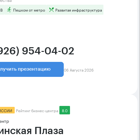
 B
Пешком от метро
Развитая инфраструктура
(926) 954-04-02
06 Августа 2026
лучить презентацию
ИССИИ
Рейтинг бизнес-центра
8.0
ентр
инская Плаза