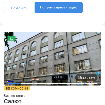
Позвонить
Получить презентацию
8.2
Еще 2 фото
БЕЗ КОМИССИИ
Бизнес-центр
Салют