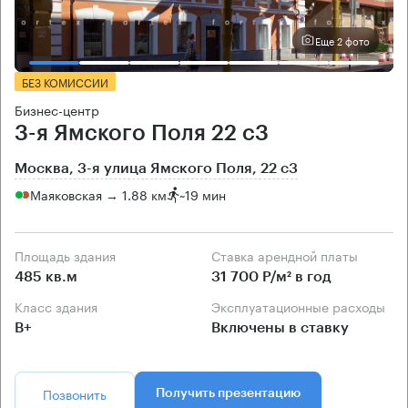
Еще 2 фото
БЕЗ КОМИССИИ
Бизнес-центр
3-я Ямского Поля 22 с3
Москва, 3-я улица Ямского Поля, 22 с3
Маяковская → 1.88 км
~
19 мин
Площадь здания
Ставка арендной платы
485 кв.м
31 700 Р/м² в год
Класс здания
Эксплуатационные расходы
B+
Включены в ставку
Позвонить
Получить презентацию