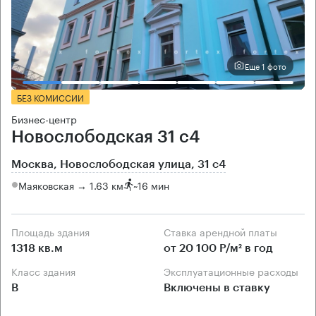
Еще 1 фото
БЕЗ КОМИССИИ
Бизнес-центр
Новослободская 31 с4
Москва, Новослободская улица, 31 с4
Маяковская → 1.63 км
~
16 мин
Площадь здания
Ставка арендной платы
1318 кв.м
от 20 100 Р/м² в год
Класс здания
Эксплуатационные расходы
B
Включены в ставку