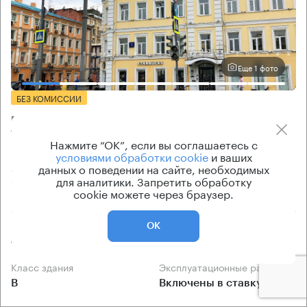
Еще 1 фото
БЕЗ КОМИССИИ
Бизнес-центр
Тверская Застава 2 с2
Нажмите “ОК”, если вы соглашаетесь с
условиями обработки cookie
и ваших
Москва, площадь Тверская Застава, 2 с2
данных о поведении на сайте, необходимых
для аналитики. Запретить обработку
Маяковская → 990 м
~
10 мин
cookie можете через браузер.
Площадь здания
Ставка арендной платы
ОК
1335 кв.м
от 45 000 Р/м² в год
Класс здания
Эксплуатационные расходы
B
Включены в ставку