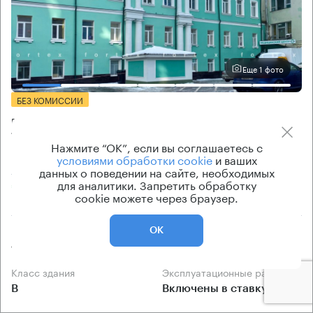
Еще 1 фото
БЕЗ КОМИССИИ
Бизнес-центр
Тверская 20 с3
Нажмите “ОК”, если вы соглашаетесь с
условиями обработки cookie
и ваших
Москва, Тверская улица, 20 с3
данных о поведении на сайте, необходимых
для аналитики. Запретить обработку
Пушкинская → 600 м
~
6 мин
cookie можете через браузер.
Площадь здания
Ставка арендной платы
ОК
1043 кв.м
от 42 600 Р/м² в год
Класс здания
Эксплуатационные расходы
B
Включены в ставку