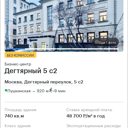
Еще 1 фото
БЕЗ КОМИССИИ
Бизнес-центр
Дегтярный 5 с2
Москва, Дегтярный переулок, 5 с2
Пушкинская → 920 м
~
9 мин
Площадь здания
Ставка арендной платы
740 кв.м
48 700 Р/м² в год
Класс здания
Эксплуатационные расходы