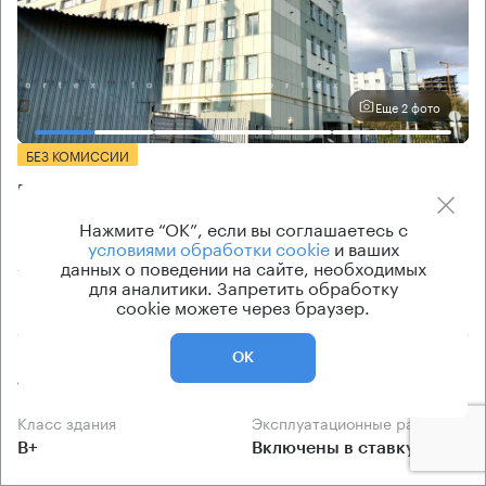
Еще 2 фото
БЕЗ КОМИССИИ
Бизнес-центр
Ривер Плаза
Нажмите “ОК”, если вы соглашаетесь с
условиями обработки cookie
и ваших
Москва, Варшавское шоссе, 35 с1
данных о поведении на сайте, необходимых
для аналитики. Запретить обработку
Нагатинская → 990 м
~
10 мин
cookie можете через браузер.
Площадь здания
Ставка арендной платы
ОК
13500 кв.м
от 12 000 Р/м² в год
Класс здания
Эксплуатационные расходы
B+
Включены в ставку