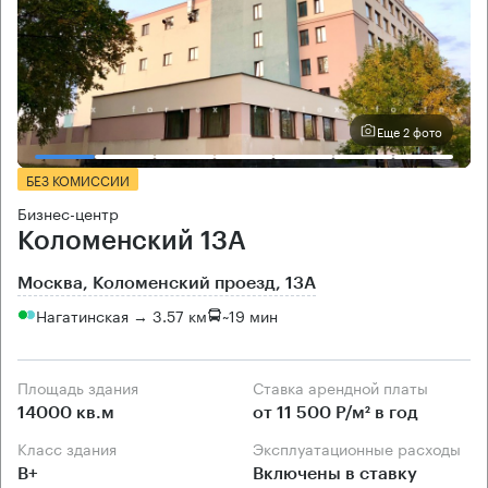
Еще 2 фото
БЕЗ КОМИССИИ
Бизнес-центр
Коломенский 13А
Москва, Коломенский проезд, 13А
Нагатинская → 3.57 км
~
19 мин
Площадь здания
Ставка арендной платы
14000 кв.м
от 11 500 Р/м² в год
Класс здания
Эксплуатационные расходы
B+
Включены в ставку