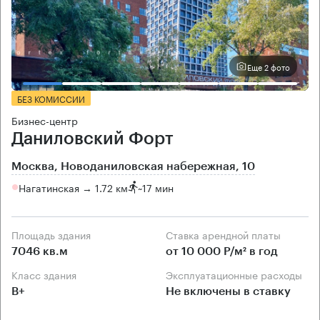
Еще 2 фото
БЕЗ КОМИССИИ
Бизнес-центр
Даниловский Форт
Москва, Новоданиловская набережная, 10
Нагатинская → 1.72 км
~
17 мин
Площадь здания
Ставка арендной платы
7046 кв.м
от 10 000 Р/м² в год
Класс здания
Эксплуатационные расходы
B+
Не включены в ставку