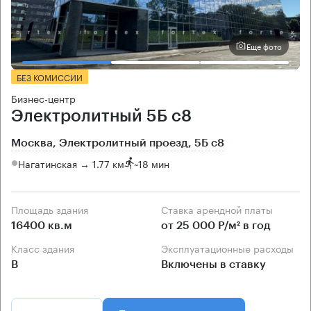
Еще фото
БЕЗ КОМИССИИ
Бизнес-центр
Электролитный 5Б с8
Москва, Электролитный проезд, 5Б с8
Нагатинская → 1.77 км
~
18 мин
Площадь здания
Ставка арендной платы
16400 кв.м
от 25 000 Р/м² в год
Класс здания
Эксплуатационные расходы
B
Включены в ставку