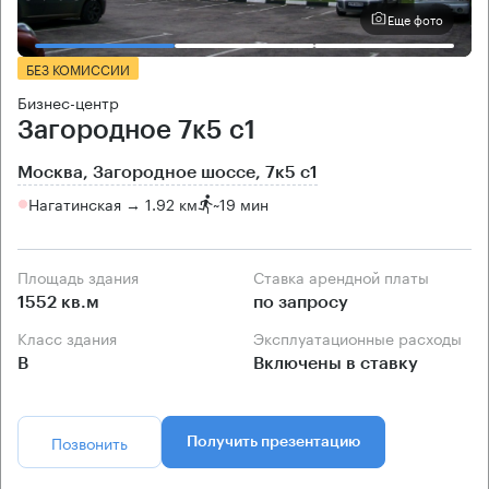
Еще фото
БЕЗ КОМИССИИ
Бизнес-центр
Загородное 7к5 с1
Москва, Загородное шоссе, 7к5 с1
Нагатинская → 1.92 км
~
19 мин
Площадь здания
Ставка арендной платы
1552 кв.м
по запросу
Класс здания
Эксплуатационные расходы
B
Включены в ставку
Позвонить
Получить презентацию