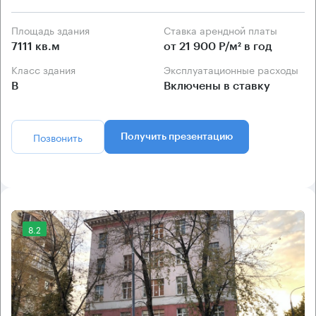
Площадь здания
Ставка арендной платы
7111 кв.м
от 21 900 Р/м² в год
Класс здания
Эксплуатационные расходы
B
Включены в ставку
Позвонить
Получить презентацию
8.2