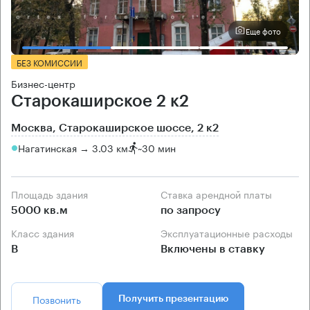
Еще фото
БЕЗ КОМИССИИ
Бизнес-центр
Старокаширское 2 к2
Москва, Старокаширское шоссе, 2 к2
Нагатинская → 3.03 км
~
30 мин
Площадь здания
Ставка арендной платы
5000 кв.м
по запросу
Класс здания
Эксплуатационные расходы
B
Включены в ставку
Позвонить
Получить презентацию