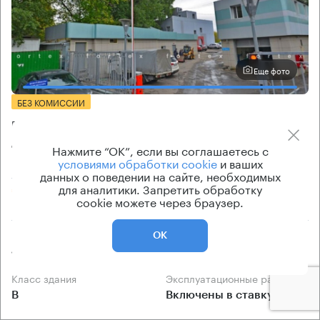
Еще фото
БЕЗ КОМИССИИ
Бизнес-центр
Лесной Двор
Нажмите “ОК”, если вы соглашаетесь с
условиями обработки cookie
и ваших
Москва, 2-й Рощинский проезд, 12
данных о поведении на сайте, необходимых
для аналитики. Запретить обработку
Верхние Котлы → 4.39 км
~
32 мин
cookie можете через браузер.
Площадь здания
Ставка арендной платы
ОК
1880 кв.м
18 000 Р/м² в год
Класс здания
Эксплуатационные расходы
B
Включены в ставку