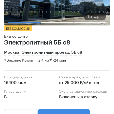
Еще фото
БЕЗ КОМИССИИ
Бизнес-центр
Электролитный 5Б с8
Москва, Электролитный проезд, 5Б с8
Верхние Котлы → 2.4 км
~
24 мин
Площадь здания
Ставка арендной платы
16400 кв.м
от 25 000 Р/м² в год
Класс здания
Эксплуатационные расходы
B
Включены в ставку