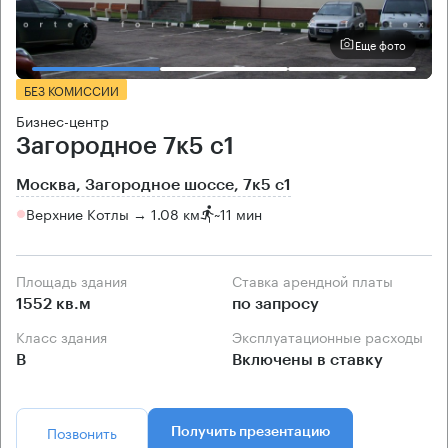
Еще фото
БЕЗ КОМИССИИ
Бизнес-центр
Загородное 7к5 с1
Москва, Загородное шоссе, 7к5 с1
Верхние Котлы → 1.08 км
~
11 мин
Площадь здания
Ставка арендной платы
1552 кв.м
по запросу
Класс здания
Эксплуатационные расходы
B
Включены в ставку
Позвонить
Получить презентацию