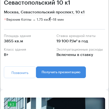
Севастопольский 10 к1
Москва, Севастопольский проспект, 10 к1
Верхние Котлы → 1.75 км
~
18 мин
Площадь здания
Ставка арендной платы
3855 кв.м
19 100 Р/м² в год
Класс здания
Эксплуатационные расходы
B+
Включены в ставку
Позвонить
Получить презентацию
8.2