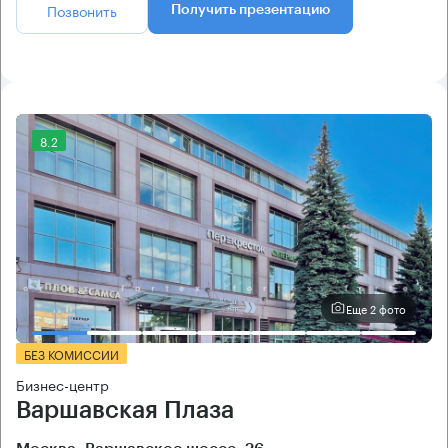
Позвонить
Получить презентацию
8.2
Еще 2 фото
БЕЗ КОМИССИИ
Бизнес-центр
Варшавская Плаза