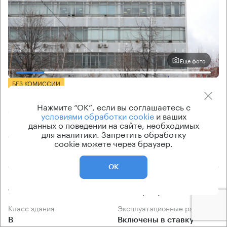
Еще фото
БЕЗ КОМИССИИ
Бизнес-центр
Нажмите “ОК”, если вы соглашаетесь с
Электролитный 9 к1
условиями обработки cookie
и ваших
данных о поведении на сайте, необходимых
для аналитики. Запретить обработку
Москва, Электролитный проезд, 9 к1
cookie можете через браузер.
Нахимовский проспект → 1.52 км
~
15 мин
ОК
Площадь здания
Ставка арендной платы
10000 кв.м
по запросу
Класс здания
Эксплуатационные расходы
B
Включены в ставку