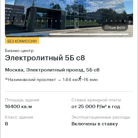
Еще фото
БЕЗ КОМИССИИ
Бизнес-центр
Электролитный 5Б с8
Москва, Электролитный проезд, 5Б с8
Нахимовский проспект → 1.64 км
~
16 мин
Площадь здания
Ставка арендной платы
16400 кв.м
от 25 000 Р/м² в год
Класс здания
Эксплуатационные расходы
B
Включены в ставку