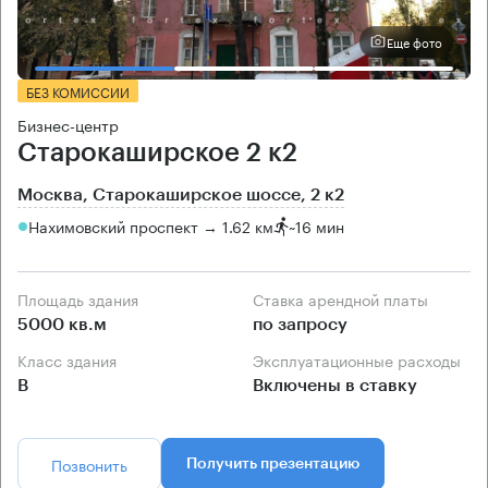
Еще фото
БЕЗ КОМИССИИ
Бизнес-центр
Старокаширское 2 к2
Москва, Старокаширское шоссе, 2 к2
Нахимовский проспект → 1.62 км
~
16 мин
Площадь здания
Ставка арендной платы
5000 кв.м
по запросу
Класс здания
Эксплуатационные расходы
B
Включены в ставку
Позвонить
Получить презентацию