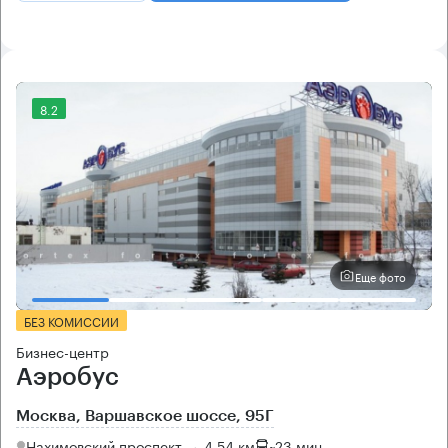
8.2
Еще фото
БЕЗ КОМИССИИ
Бизнес-центр
Аэробус
Москва, Варшавское шоссе, 95Г
Нахимовский проспект → 4.54 км
~
23 мин