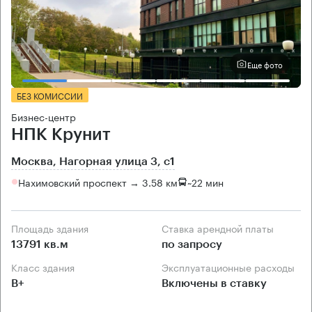
Еще фото
БЕЗ КОМИССИИ
Бизнес-центр
НПК Крунит
Москва, Нагорная улица 3, c1
Нахимовский проспект → 3.58 км
~
22 мин
Площадь здания
Ставка арендной платы
13791 кв.м
по запросу
Класс здания
Эксплуатационные расходы
B+
Включены в ставку