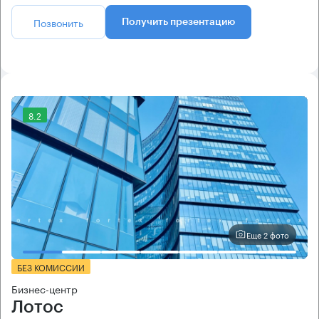
Позвонить
Получить презентацию
8.2
Еще 2 фото
БЕЗ КОМИССИИ
Бизнес-центр
Лотос