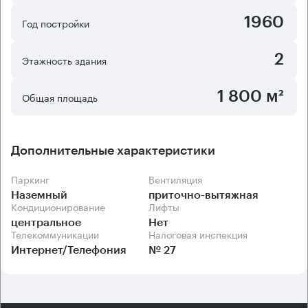
помещения с готовым ремонтом, но по желанию им
могут быть предоставлены и офисы без ремонта. Для
1960
Год постройки
арендаторов бизнес-центра созданы самые
комфортные условия работы, ведь здание оснащено
2
Этажность здания
централизованной системой вентиляции и
кондиционирования.
1 800 м²
Общая площадь
Дополнительные характеристики
Паркинг
Вентиляция
Наземный
приточно-вытяжная
Кондиционирование
Лифты
центральное
Нет
Телекоммуникации
Налоговая инспекция
Интернет/Телефония
№ 27