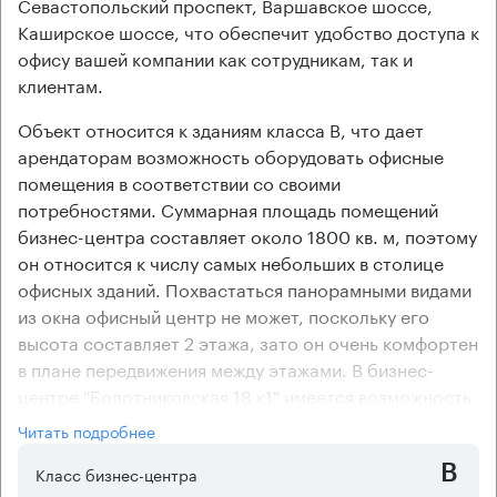
Севастопольский проспект, Варшавское шоссе,
Каширское шоссе, что обеспечит удобство доступа к
офису вашей компании как сотрудникам, так и
клиентам.
Объект относится к зданиям класса В, что дает
арендаторам возможность оборудовать офисные
помещения в соответствии со своими
потребностями. Суммарная площадь помещений
бизнес-центра составляет около 1800 кв. м, поэтому
он относится к числу самых небольших в столице
офисных зданий. Похвастаться панорамными видами
из окна офисный центр не может, поскольку его
высота составляет 2 этажа, зато он очень комфортен
в плане передвижения между этажами. В бизнес-
центре "Болотниковская 18 к1" имеется возможность
арендовать требуемое количество машиномест на
Читать подробнее
открытой охраняемой стоянке.
B
Арендаторам объекта предоставляются на выбор
Класс бизнес-центра