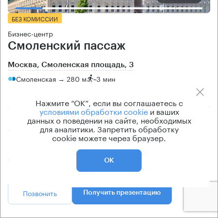
БЕЗ КОМИССИИ
Бизнес-центр
Смоленский пассаж
Москва, Смоленская площадь, 3
Смоленская → 280 м
~
3 мин
район Арбат
Нажмите “ОК”, если вы соглашаетесь с
условиями обработки cookie
и ваших
Площадь здания
Ставка арендной платы
данных о поведении на сайте, необходимых
для аналитики. Запретить обработку
63201 кв.м
по запросу
cookie можете через браузер.
Класс здания
Эксплуатационные расходы
А
Не включены в ставку
ОК
Позвонить
Получить презентацию