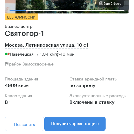
Еще 2 фото
БЕЗ КОМИССИИ
Бизнес-центр
Святогор-1
Москва, Летниковская улица, 10 с1
Павелецкая → 1.04 км
~
10 мин
район Замоскворечье
Площадь здания
Ставка арендной платы
4909 кв.м
по запросу
Класс здания
Эксплуатационные расходы
B+
Включены в ставку
Позвонить
Получить презентацию