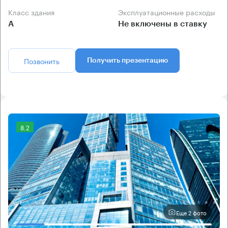
Класс здания
Эксплуатационные расходы
А
Не включены в ставку
Позвонить
Получить презентацию
8.2
Еще 2 фото