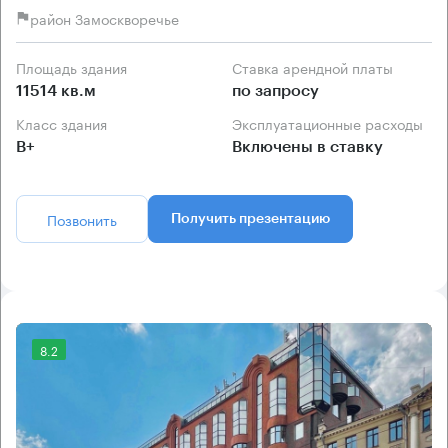
район Замоскворечье
Площадь здания
Ставка арендной платы
11514 кв.м
по запросу
Класс здания
Эксплуатационные расходы
B+
Включены в ставку
Позвонить
Получить презентацию
8.2