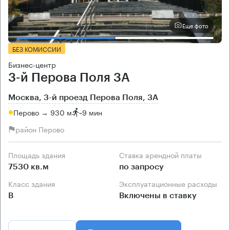
Еще фото
БЕЗ КОМИССИИ
Бизнес-центр
3-й Перова Поля 3А
Москва, 3-й проезд Перова Поля, 3А
Перово → 930 м
~
9 мин
район Перово
Площадь здания
Ставка арендной платы
7530 кв.м
по запросу
Класс здания
Эксплуатационные расходы
B
Включены в ставку