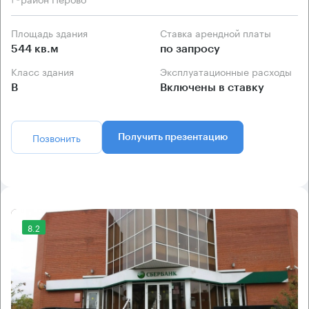
Площадь здания
Ставка арендной платы
544 кв.м
по запросу
Класс здания
Эксплуатационные расходы
B
Включены в ставку
Позвонить
Получить презентацию
8.2