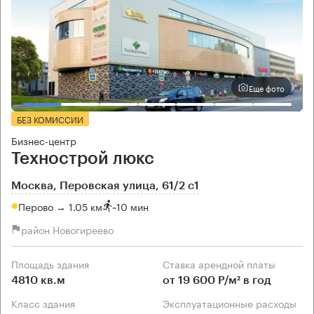
Еще фото
БЕЗ КОМИССИИ
Бизнес-центр
Технострой люкс
Москва, Перовская улица, 61/2 с1
Перово → 1.05 км
~
10 мин
район Новогиреево
Площадь здания
Ставка арендной платы
4810 кв.м
от 19 600 Р/м² в год
Класс здания
Эксплуатационные расходы