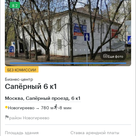
8.2
Еще фото
БЕЗ КОМИССИИ
Бизнес-центр
Сапёрный 6 к1
Москва, Сапёрный проезд, 6 к1
Новогиреево → 780 м
~
8 мин
район Новогиреево
Площадь здания
Ставка арендной платы