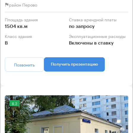
район Перово
Площадь здания
Ставка арендной платы
1504 кв.м
по запросу
Класс здания
Эксплуатационные расходы
B
Включены в ставку
Позвонить
Получить презентацию
8.2