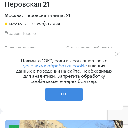
Перовская 21
Москва, Перовская улица, 21
Перово → 1.23 км
~
12 мин
район Перово
Площадь здания
Ставка арендной платы
1163 кв.м
по запросу
Нажмите “ОК”, если вы соглашаетесь с
Класс здания
Эксплуатационные расходы
условиями обработки cookie
и ваших
данных о поведении на сайте, необходимых
B
Включены в ставку
для аналитики. Запретить обработку
cookie можете через браузер.
Позвонить
Получить презентацию
ОК
8.2