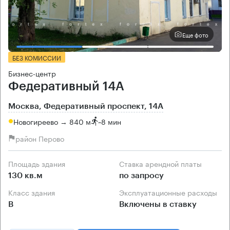
Еще фото
БЕЗ КОМИССИИ
Бизнес-центр
Федеративный 14А
Москва, Федеративный проспект, 14А
Новогиреево → 840 м
~
8 мин
район Перово
Площадь здания
Ставка арендной платы
130 кв.м
по запросу
Класс здания
Эксплуатационные расходы
B
Включены в ставку