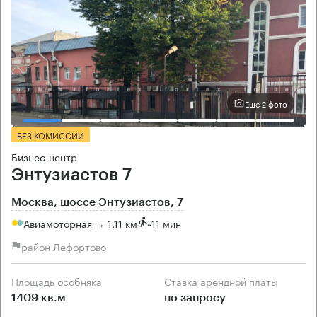
Еще 2 фото
БЕЗ КОМИССИИ
Бизнес-центр
Энтузиастов 7
Москва, шоссе Энтузиастов, 7
Авиамоторная → 1.11 км
~
11 мин
район Лефортово
Площадь особняка
Ставка арендной платы
1409 кв.м
по запросу