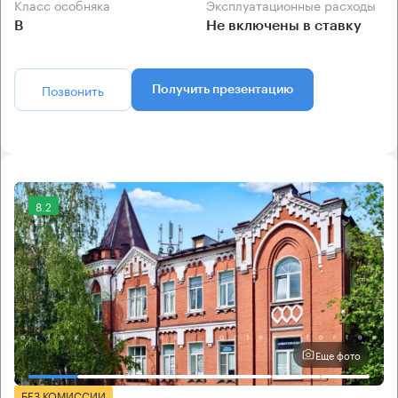
Класс особняка
Эксплуатационные расходы
B
Не включены в ставку
Позвонить
Получить презентацию
8.2
Еще фото
БЕЗ КОМИССИИ