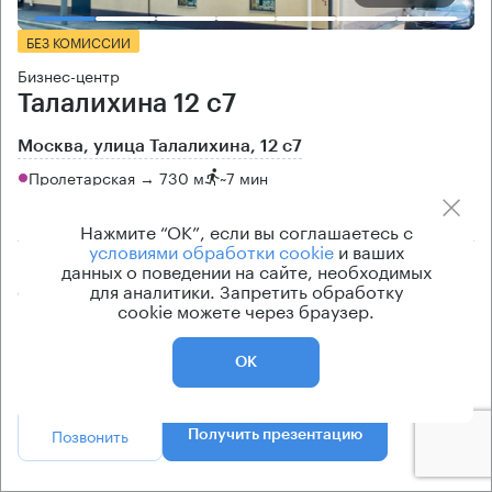
БЕЗ КОМИССИИ
Бизнес-центр
Талалихина 12 с7
Москва, улица Талалихина, 12 с7
Пролетарская → 730 м
~
7 мин
район Таганский
Нажмите “ОК”, если вы соглашаетесь с
условиями обработки cookie
и ваших
Площадь особняка
Ставка арендной платы
данных о поведении на сайте, необходимых
для аналитики. Запретить обработку
640 кв.м
по запросу
cookie можете через браузер.
Класс особняка
Эксплуатационные расходы
B
Включены в ставку
ОК
Позвонить
Получить презентацию