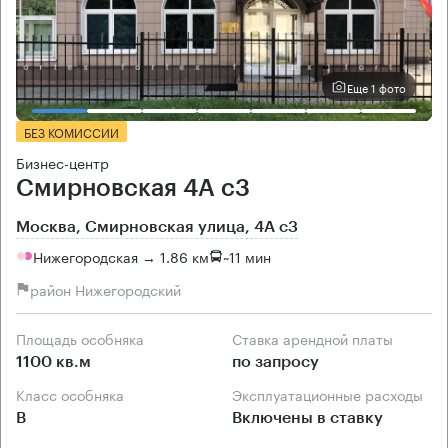
Еще 1 фото
БЕЗ КОМИССИИ
Бизнес-центр
Смирновская 4А с3
Москва, Смирновская улица, 4А с3
Нижегородская → 1.86 км
~
11 мин
район Нижегородский
Площадь особняка
Ставка арендной платы
1100 кв.м
по запросу
Класс особняка
Эксплуатационные расходы
B
Включены в ставку