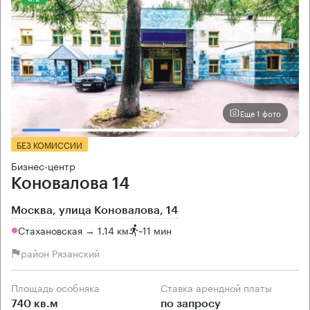
Еще 1 фото
БЕЗ КОМИССИИ
Бизнес-центр
Коновалова 14
Москва, улица Коновалова, 14
Стахановская → 1.14 км
~
11 мин
район Рязанский
Площадь особняка
Ставка арендной платы
740 кв.м
по запросу