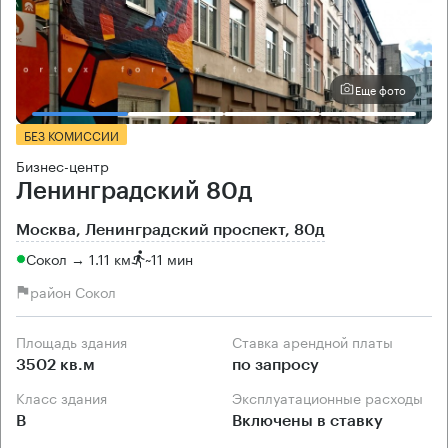
Еще фото
БЕЗ КОМИССИИ
Бизнес-центр
Ленинградский 80д
Москва, Ленинградский проспект, 80д
Сокол → 1.11 км
~
11 мин
район Сокол
Площадь здания
Ставка арендной платы
3502 кв.м
по запросу
Класс здания
Эксплуатационные расходы
B
Включены в ставку