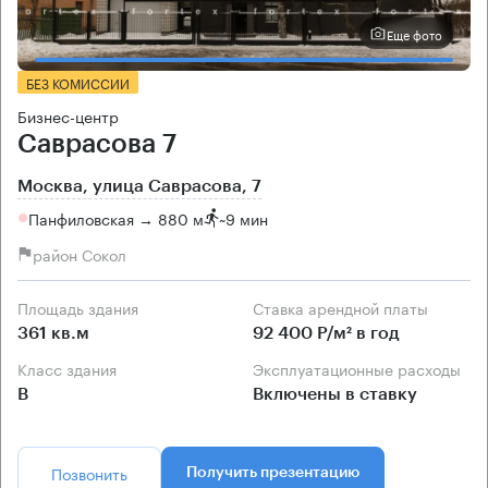
Еще фото
БЕЗ КОМИССИИ
Бизнес-центр
Саврасова 7
Москва, улица Саврасова, 7
Панфиловская → 880 м
~
9 мин
район Сокол
Площадь здания
Ставка арендной платы
361 кв.м
92 400 Р/м² в год
Класс здания
Эксплуатационные расходы
B
Включены в ставку
Позвонить
Получить презентацию