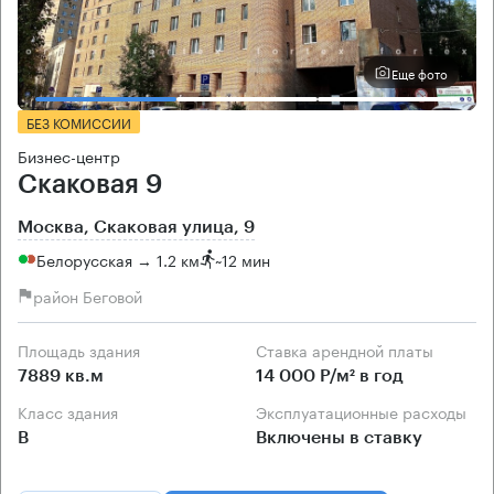
Еще фото
БЕЗ КОМИССИИ
Бизнес-центр
Скаковая 9
Москва, Скаковая улица, 9
Белорусская → 1.2 км
~
12 мин
район Беговой
Площадь здания
Ставка арендной платы
7889 кв.м
14 000 Р/м² в год
Класс здания
Эксплуатационные расходы
B
Включены в ставку