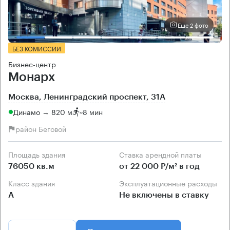
Еще 2 фото
БЕЗ КОМИССИИ
Бизнес-центр
Монарх
Москва, Ленинградский проспект, 31А
Динамо → 820 м
~
8 мин
район Беговой
Площадь здания
Ставка арендной платы
76050 кв.м
от 22 000 Р/м² в год
Класс здания
Эксплуатационные расходы
А
Не включены в ставку