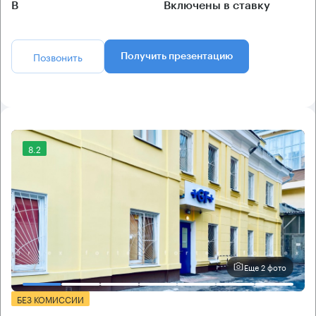
B
Включены в ставку
Позвонить
Получить презентацию
8.2
Еще 2 фото
БЕЗ КОМИССИИ