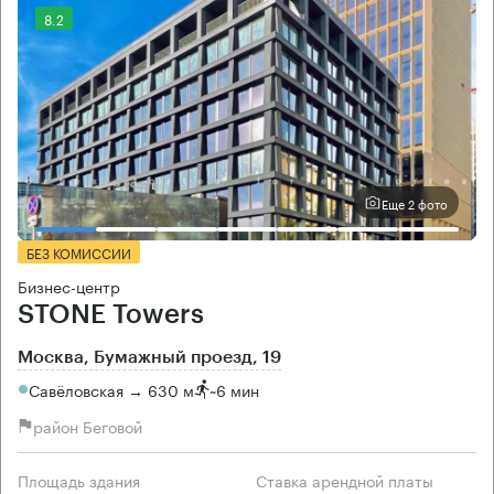
8.2
Еще 2 фото
БЕЗ КОМИССИИ
Бизнес-центр
STONE Towers
Москва, Бумажный проезд, 19
Савёловская → 630 м
~
6 мин
район Беговой
Площадь здания
Ставка арендной платы