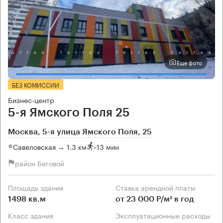
Еще фото
БЕЗ КОМИССИИ
Бизнес-центр
5-я Ямского Поля 25
Москва, 5-я улица Ямского Поля, 25
Савеловская → 1.3 км
~
13 мин
район Беговой
Площадь здания
Ставка арендной платы
1498 кв.м
от 23 000 Р/м² в год
Класс здания
Эксплуатационные расходы