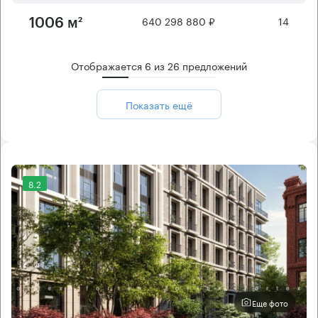
640 298 880 ₽
14
1006 м²
Отображается
6
из
26
предложений
Показать ещё
8.2
Еще фото