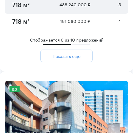
488 240 000 ₽
5
718 м²
481 060 000 ₽
4
718 м²
Отображается
6
из
10
предложений
Показать ещё
8.2