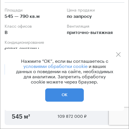
Площади
Цена продажи
545 — 790 кв.м
по запросу
Класс офисов
Вентиляция
B
приточно-вытяжная
Кондиционирование
сплит-системы
Нажмите “ОК”, если вы соглашаетесь с
условиями обработки cookie
и ваших
Позвонить
данных о поведении на сайте, необходимых
Получить презентацию
для аналитики. Запретить обработку
cookie можете через браузер.
Предложения по продаже в этом здании:
ОК
Площадь
Арендная плата
Этаж
109 872 000 ₽
4
545 м²