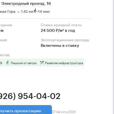
 Электродный проезд, 16
ная Гора → 1.42 км
~
14 мин
 здания
Ставка арендной платы
.м
24 500 Р/м² в год
ания
Эксплуатационные расходы
Включены в ставку
ества
 B
Пешком от метро
Развитая инфраструктура
(926) 954-04-02
07 Августа 2026
лучить презентацию