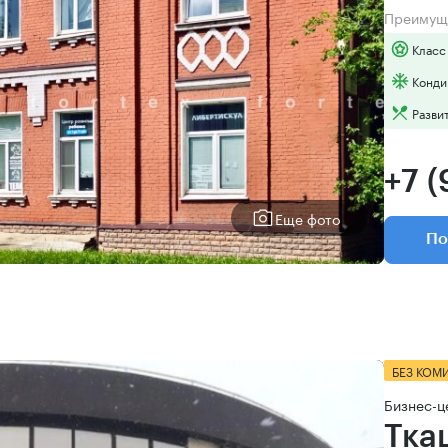
Преимущ
Класс
Конди
Разви
+7 
Еще фото
По
БЕЗ КОМ
Бизнес-ц
Тка