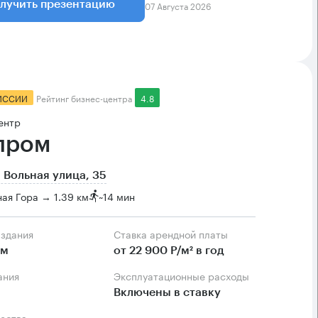
07 Августа 2026
лучить презентацию
ИССИИ
Рейтинг бизнес-центра
4.8
ентр
пром
 Вольная улица, 35
ая Гора → 1.39 км
~
14 мин
 здания
Ставка арендной платы
.м
от 22 900 Р/м² в год
ания
Эксплуатационные расходы
Включены в ставку
ества