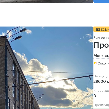
БЕЗ КОМ
Бизнес-ц
Про
Москва,
Соколи
Площадь
28600 к
Класс зд
B
Преимущ