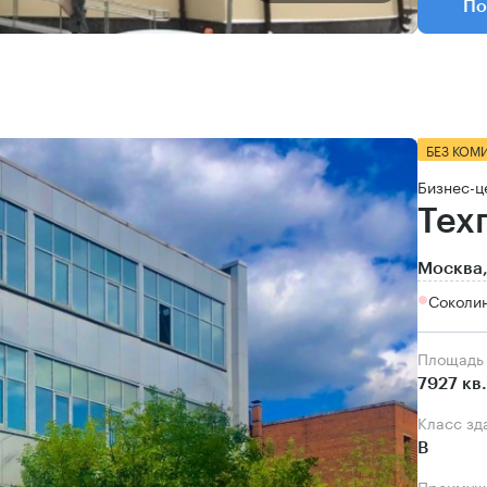
По
БЕЗ КОМ
Бизнес-ц
Тех
Москва,
Соколин
Площадь
7927 кв
Класс зд
B
Преимущ