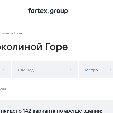
колиной Горе
околиной Горе
Площадь
Метро
рии
найдено
142 варианта
по аренде зданий: