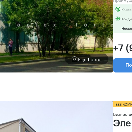
Класс
Конди
Неско
+7 
Еще 1 фото
По
БЕЗ КОМ
Бизнес-ц
Эле