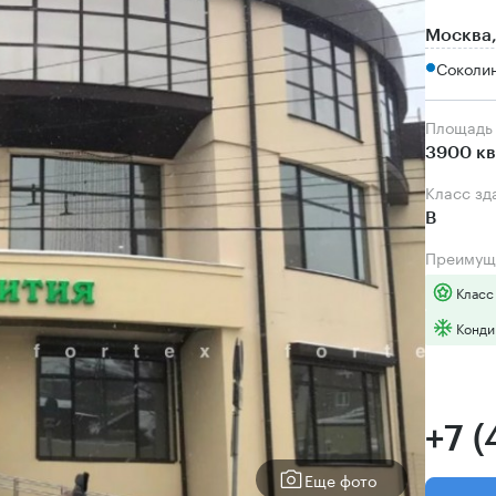
Москва,
Соколин
Площадь
3900 кв
Класс зд
B
Преимущ
Класс
Конди
+7 
Еще фото