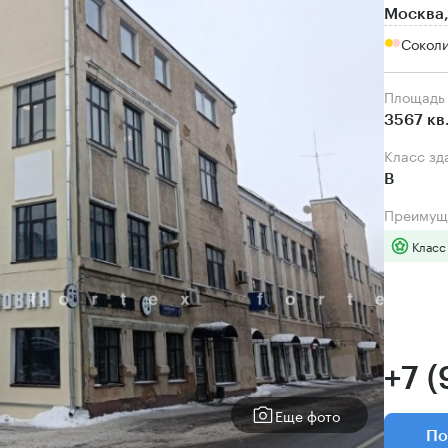
Москва,
Соколи
Площадь
3567 кв
Класс зд
B
Преимущ
Класс
+7 
Еще фото
По