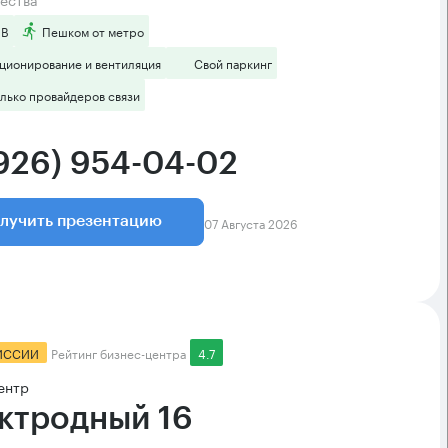
 B
Пешком от метро
ционирование и вентиляция
Свой паркинг
лько провайдеров связи
(926) 954-04-02
07 Августа 2026
лучить презентацию
ИССИИ
Рейтинг бизнес-центра
4.7
ентр
ктродный 16