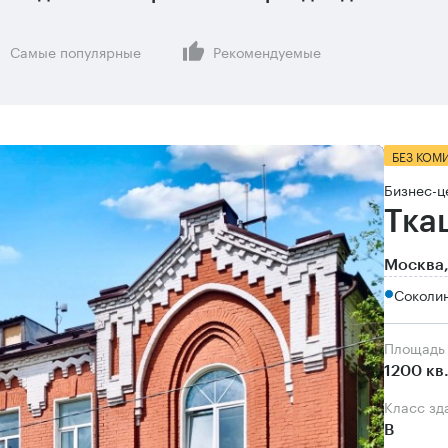
Самые популярные
Рекомендуемые
БЕЗ КОМ
Бизнес-ц
Тка
Москва,
Соколин
Площадь
1200 кв
Класс зд
B