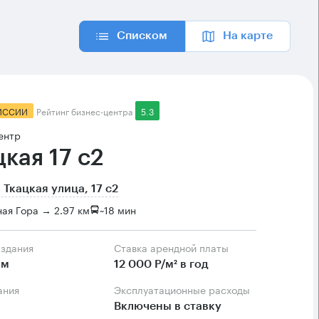
Списком
На карте
ИССИИ
Рейтинг бизнес-центра
5.3
ентр
цкая 17 с2
 Ткацкая улица, 17 с2
ая Гора → 2.97 км
~
18 мин
 здания
Ставка арендной платы
.м
12 000 Р/м² в год
ания
Эксплуатационные расходы
Включены в ставку