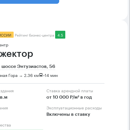
ИССИИ
Рейтинг бизнес-центра
4.5
ентр
жектор
 шоссе Энтузиастов, 56
ная Гора → 2.36 км
~
14 мин
 здания
Ставка арендной платы
в.м
от 10 000 Р/м² в год
ания
Эксплуатационные расходы
Включены в ставку
ества