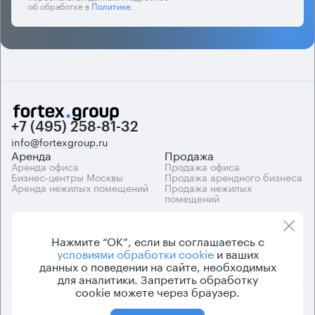
об обработке в
Политике
.
+7 (495) 258-81-32
info@fortexgroup.ru
Аренда
Продажа
Аренда офиса
Продажа офиса
Бизнес-центры Москвы
Продажа арендного бизнеса
Аренда нежилых помещений
Продажа нежилых
помещений
Каталоги
Компания
Каталог бизнес-центров
О компании
Нажмите “ОК”, если вы соглашаетесь с
Вакансии
условиями обработки cookie
и ваших
Контакты
данных о поведении на сайте, необходимых
для аналитики. Запретить обработку
cookie можете через браузер.
© 2026 Fortex.Group. ООО «АРЕНДА ОФИСА», ОГРН 1177746948686,
ИНН 7703433226