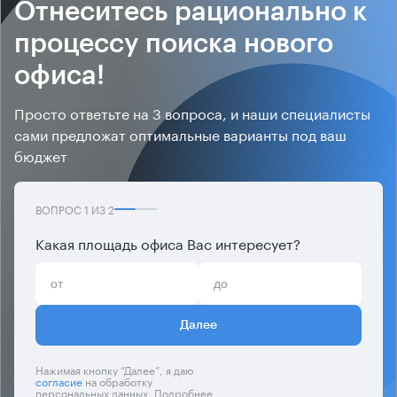
Отнеситесь рационально к
процессу поиска нового
офиса!
Просто ответьте на 3 вопроса, и наши специалисты
сами предложат оптимальные варианты под ваш
бюджет
ВОПРОС
1
ИЗ
2
Какая площадь офиса Вас интересует?
Далее
Нажимая кнопку “Далее”, я даю
согласие
на обработку
персональных данных. Подробнее