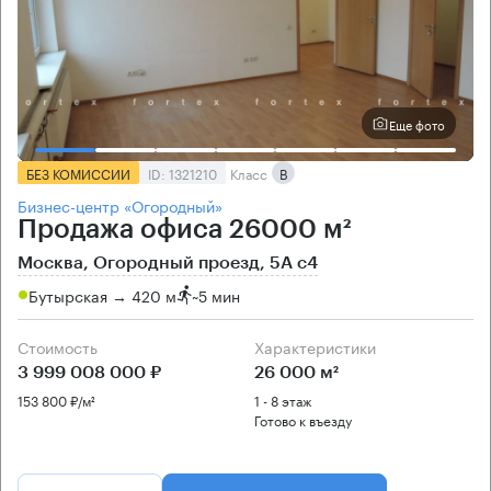
Еще фото
БЕЗ КОМИССИИ
ID: 1321210
Класс
B
Бизнес-центр «Огородный»
Продажа офиса 26000 м²
Москва, Огородный проезд, 5А с4
Бутырская → 420 м
~
5 мин
Стоимость
Характеристики
3 999 008 000 ₽
26 000 м²
153 800 ₽/м²
1 - 8 этаж
Готово к въезду