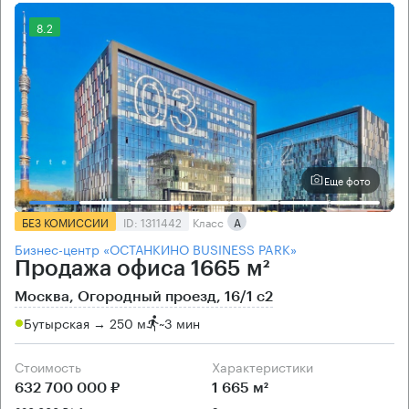
8.2
Еще фото
БЕЗ КОМИССИИ
ID: 1311442
Класс
А
Бизнес-центр «ОСТАНКИНО BUSINESS PARK»
Продажа офиса 1665 м²
Москва, Огородный проезд, 16/1 с2
Бутырская → 250 м
~
3 мин
Стоимость
Характеристики
632 700 000 ₽
1 665 м²