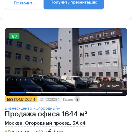
Позвонить
Получить презентацию
8.2
Еще фото
БЕЗ КОМИССИИ
ID: 1328284
Класс
B
Бизнес-центр «Огородный»
Продажа офиса 1644 м²
Москва, Огородный проезд, 5А с4
Бутырская → 420 м
~
5 мин