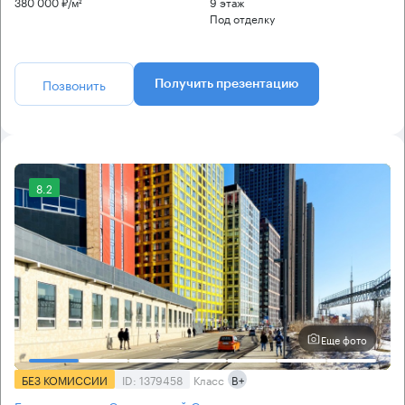
380 000 ₽/м²
9 этаж
Под отделку
Позвонить
Получить презентацию
8.2
Еще фото
БЕЗ КОМИССИИ
ID: 1379458
Класс
B+