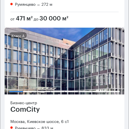
Румянцево
→ 272 м
от
до
471 м²
30 000 м²
Класс А
Бизнес-центр
ComCity
Москва, Киевское шоссе, 6 с1
Румянцево
→ 833 м