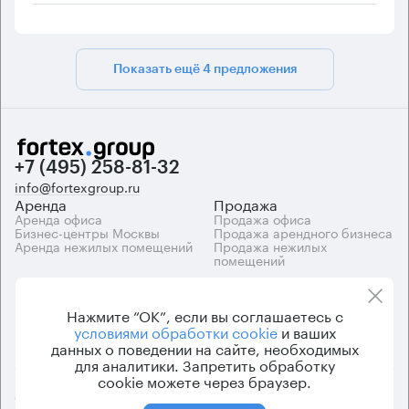
Показать ещё 4 предложения
+7 (495) 258-81-32
info@fortexgroup.ru
Аренда
Продажа
Аренда офиса
Продажа офиса
Бизнес-центры Москвы
Продажа арендного бизнеса
Аренда нежилых помещений
Продажа нежилых
помещений
Каталоги
Компания
Каталог бизнес-центров
О компании
Нажмите “ОК”, если вы соглашаетесь с
Вакансии
условиями обработки cookie
и ваших
Контакты
данных о поведении на сайте, необходимых
для аналитики. Запретить обработку
cookie можете через браузер.
© 2026 Fortex.Group. ООО «АРЕНДА ОФИСА», ОГРН 1177746948686,
ИНН 7703433226