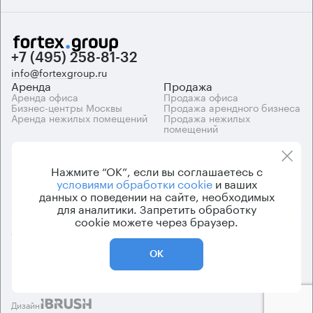
+7 (495) 258-81-32
info@fortexgroup.ru
Аренда
Продажа
Аренда офиса
Продажа офиса
Бизнес-центры Москвы
Продажа арендного бизнеса
Аренда нежилых помещений
Продажа нежилых
помещений
Каталоги
Компания
Каталог бизнес-центров
О компании
Нажмите “ОК”, если вы соглашаетесь с
Вакансии
условиями обработки cookie
и ваших
Контакты
данных о поведении на сайте, необходимых
для аналитики. Запретить обработку
cookie можете через браузер.
© 2026 Fortex.Group. ООО «АРЕНДА ОФИСА», ОГРН 1177746948686,
ИНН 7703433226
ОК
Политика конфиденциальности
Пользовательское соглашение
Дизайн