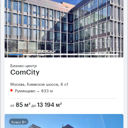
Бизнес-центр
ComCity
Москва, Киевское шоссе, 6 с1
Румянцево
→ 833 м
от
до
85 м²
13 194 м²
Класс B+