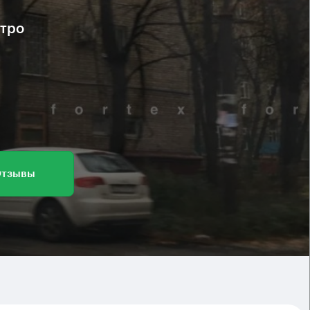
етро
тзывы