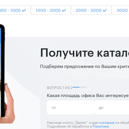
500 - 1000 м²
1000 - 2000 м²
2000 - 3000 м²
3000 
Получите ката
Подберем предложения по Вашим критер
ВОПРОС
1
ИЗ
2
Какая площадь офиса Вас интересуе
Нажимая кнопку “Далее”, я даю
согласие
на обра
Подробнее об обработке в
Политике
.