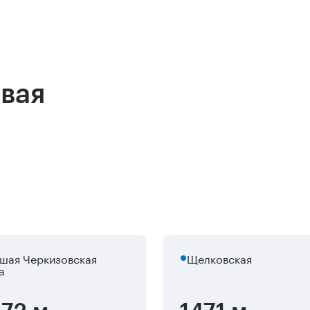
овая
шая Черкизовская
Щелковская
а