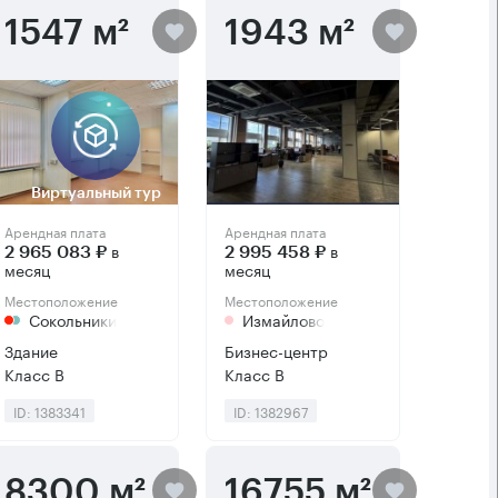
1547 м²
1943 м²
Виртуальный тур
Арендная плата
Арендная плата
в
в
2 965 083 ₽
2 995 458 ₽
месяц
месяц
Местоположение
Местоположение
Сокольники
Измайлово
Здание
Бизнес-центр
Класс B
Класс B
ID: 1383341
ID: 1382967
8300 м²
16755 м²