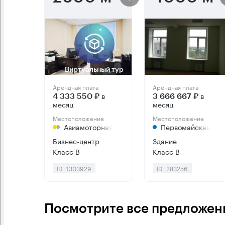
Виртуальный тур
Арендная плата
Арендная плата
в
в
4 333 550 ₽
3 666 667 ₽
месяц
месяц
Местоположение
Местоположение
Авиамоторная
Первомайская
Бизнес-центр
Здание
Класс B
Класс B
ID: 1303929
ID: 283256
Посмотрите все предложения