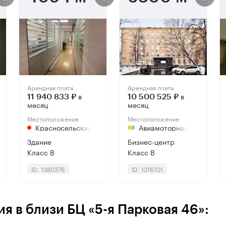
Арендная плата
Арендная плата
в
в
11 940 833 ₽
10 500 525 ₽
месяц
месяц
Местоположение
Местоположение
Красносельская
Авиамоторная
Здание
Бизнес-центр
Класс B
Класс B
ID: 1380376
ID: 1316101
 в близи БЦ «5-я Парковая 46»: