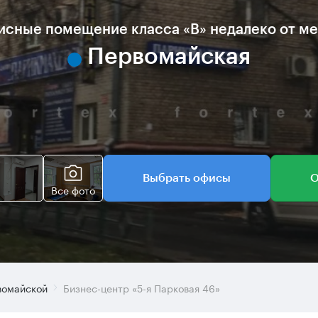
сные помещение класса «B» недалеко от м
Первомайская
Выбрать офисы
О
Все фото
вомайской
Бизнес-центр «5-я Парковая 46»