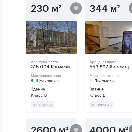
230 м²
344 м²
Арендная плата
Арендная плата
в месяц
в месяц
315 004 ₽
553 897 ₽
Местоположение
Местоположение
Щелковская
Локомотив
Здание
Здание
Класс B
Класс B
ID: 1372971
ID: 1382845
2600 м²
4000 м²