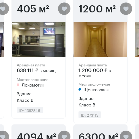
405 м²
1200 м²
Арендная плата
Арендная плата
в месяц
в
638 111 ₽
1 200 000 ₽
месяц
Местоположение
Местоположение
Локомотив
Щелковская
Здание
Здание
Класс B
Класс B
ID: 1382846
ID: 273113
4094 м²
6300 м²