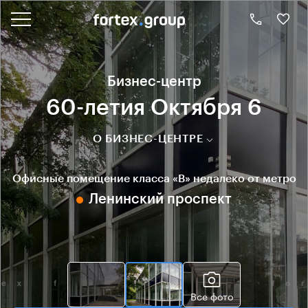
Бизнес-центр
60-летия Октября 6
О БИЗНЕС-ЦЕНТРЕ
Офисные помещение класса «B» недалеко от метро
Ленинский проспект
Все фото