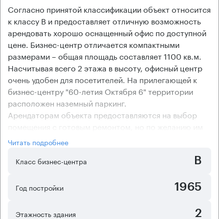
Согласно принятой классификации объект относится
к классу В и предоставляет отличную возможность
арендовать хорошо оснащенный офис по доступной
цене. Бизнес-центр отличается компактными
размерами – общая площадь составляет 1100 кв.м.
Насчитывая всего 2 этажа в высоту, офисный центр
очень удобен для посетителей. На прилегающей к
бизнес-центру "60-летия Октября 6" территории
расположен наземный паркинг.
Арендаторам объекта предоставляются на выбор
помещения с готовым ремонтом, но по желанию им
могут быть предоставлены и офисы без ремонта.
Читать подробнее
Офисные помещения бизнес-центра оснащены
B
сплит-системами кондиционирования, поэтому
Класс бизнес-центра
условия работы здесь - вполне комфортные.
1965
Год постройки
2
Этажность здания