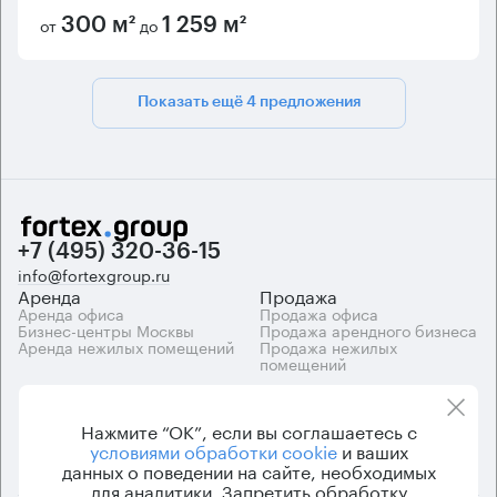
от
до
300 м²
1 259 м²
Показать ещё 4 предложения
+7 (495) 320-36-15
info@fortexgroup.ru
Аренда
Продажа
Аренда офиса
Продажа офиса
Бизнес-центры Москвы
Продажа арендного бизнеса
Аренда нежилых помещений
Продажа нежилых
помещений
Каталоги
Компания
Каталог бизнес-центров
О компании
Нажмите “ОК”, если вы соглашаетесь с
Вакансии
условиями обработки cookie
и ваших
Контакты
данных о поведении на сайте, необходимых
для аналитики. Запретить обработку