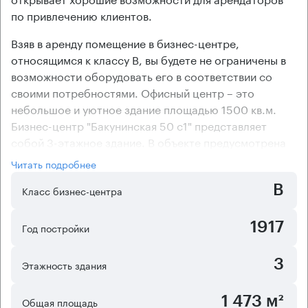
по привлечению клиентов.
Взяв в аренду помещение в бизнес-центре,
относящимся к классу В, вы будете не ограничены в
возможности оборудовать его в соответствии со
своими потребностями. Офисный центр – это
небольшое и уютное здание площадью 1500 кв.м.
Бизнес-центр "Бакунинская 50 с1" представляет
собой 3-этажное здание. В объекте предусмотрена
возможность аренды машиномест на открытой
Читать подробнее
охраняемой стоянке, расположенной в
B
непосредственной близости от здания.
Класс бизнес-центра
В большинстве помещений бизнес-центра выполнены
ремонтно-отделочные работы, но имеются и офисы в
1917
Год постройки
состоянии "shell&core" (без отделки). В здании
офисного центра оборудована приточно-вытяжная
3
Этажность здания
вентиляция и централизованная система
кондиционирования, поэтому в каждом помещении
1 473 м²
Общая площадь
созданы самые благоприятные условия для