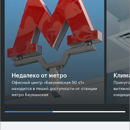
Недалеко от метро
Клим
Офисный центр «Бакунинская 50 с1»
Присутс
находится в пешей доступности от станции
вытяжно
метро Бауманская
кондици