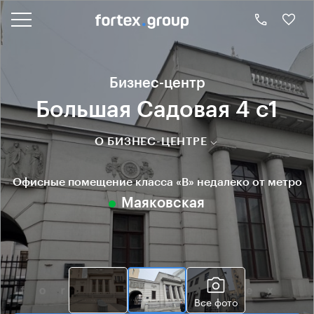
Бизнес-центр
Большая Садовая 4 с1
О БИЗНЕС-ЦЕНТРЕ
Офисные помещение класса «B» недалеко от метро
Маяковская
Все фото