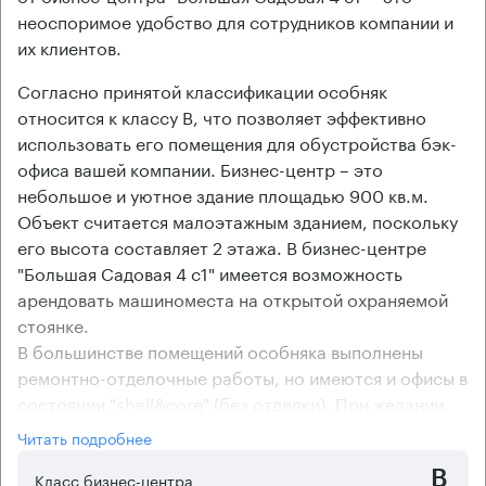
неоспоримое удобство для сотрудников компании и
их клиентов.
Согласно принятой классификации особняк
относится к классу В, что позволяет эффективно
использовать его помещения для обустройства бэк-
офиса вашей компании. Бизнес-центр – это
небольшое и уютное здание площадью 900 кв.м.
Объект считается малоэтажным зданием, поскольку
его высота составляет 2 этажа. В бизнес-центре
"Большая Садовая 4 с1" имеется возможность
арендовать машиноместа на открытой охраняемой
стоянке.
В большинстве помещений особняка выполнены
ремонтно-отделочные работы, но имеются и офисы в
состоянии "shell&core" (без отделки). При желании
арендаторы могут оборудовать помещения бизнес-
Читать подробнее
центра климатической техникой.
B
Класс бизнес-центра