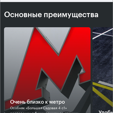
Основные преимущества
Очень близко к метро
Особняк «Большая Садовая 4 с1»
расположен в 5 мин пешком от станции
Удобн