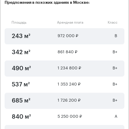
Предложения в похожих зданиях в Москве:
Площадь
Арендная плата
Класс
972 000 ₽
B
243 м²
861 840 ₽
B+
342 м²
1 234 800 ₽
B+
490 м²
1 353 240 ₽
B+
537 м²
1 726 200 ₽
B+
685 м²
5 250 000 ₽
А
840 м²