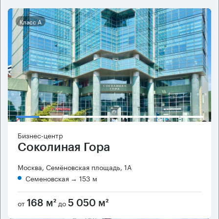
Класс А
Бизнес-центр
Соколиная Гора
Москва, Семёновская площадь, 1А
Семеновская
→ 153 м
от
до
168 м²
5 050 м²