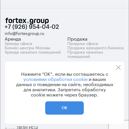
+7 (926) 954-04-02
info@fortexgroup.ru
Аренда
Продажа
Аренда офиса
Продажа офиса
Бизнес-центры Москвы
Продажа арендного бизнеса
Аренда нежилых помещений
Продажа нежилых
помещений
Каталоги
Компания
Каталог бизнес-центров
О компании
Нажмите “ОК”, если вы соглашаетесь с
Вакансии
условиями обработки cookie
и ваших
Контакты
данных о поведении на сайте, необходимых
для аналитики. Запретить обработку
cookie можете через браузер.
© 2026 Fortex.Group. ООО «АРЕНДА ОФИСА», ОГРН 1177746948686,
ИНН 7703433226
ОК
Политика конфиденциальности
Пользовательское соглашение
Дизайн