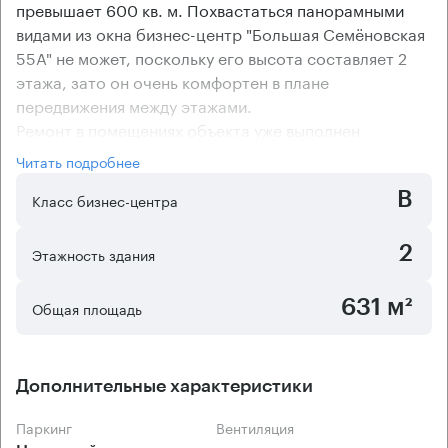
превышает 600 кв. м. Похвастаться панорамными
видами из окна бизнес-центр "Большая Семёновская
55А" не может, поскольку его высота составляет 2
этажа, зато он очень комфортен в плане
передвижения между этажами.
Ремонт в помещениях объекта уже выполнен
предыдущими арендаторами. Централизованной
Читать подробнее
системы кондиционирования на бизнес-центре не
B
предусмотрено, но арендаторы могут оборудовать
Класс бизнес-центра
помещения климатической техникой, для этого
имеются все технические возможности. Коридорно-
2
Этажность здания
кабинетная планировка помещений офисного центра
отлично подойдет компаниям с небольшой
631 м²
Общая площадь
численностью сотрудников в каждом отделе.
Дополнительные характеристики
Паркинг
Вентиляция