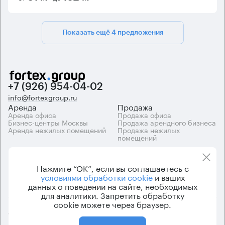
Показать ещё 4 предложения
+7 (926) 954-04-02
info@fortexgroup.ru
Аренда
Продажа
Аренда офиса
Продажа офиса
Бизнес-центры Москвы
Продажа арендного бизнеса
Аренда нежилых помещений
Продажа нежилых
помещений
Каталоги
Компания
Каталог бизнес-центров
О компании
Нажмите “ОК”, если вы соглашаетесь с
Вакансии
условиями обработки cookie
и ваших
Контакты
данных о поведении на сайте, необходимых
для аналитики. Запретить обработку
cookie можете через браузер.
© 2026 Fortex.Group. ООО «АРЕНДА ОФИСА», ОГРН 1177746948686,
ИНН 7703433226