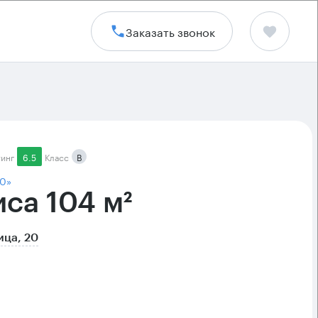
Заказать звонок
тинг
6.5
Класс
B
20»
са 104 м²
ица, 20