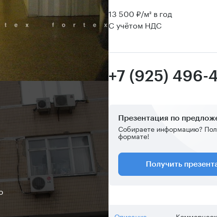
13 500 ₽/м² в год
С учётом НДС
+7 (925) 496-
Презентация по предло
Собираете информацию? Пол
формате!
Получить презен
о
Описание
Коммерческ