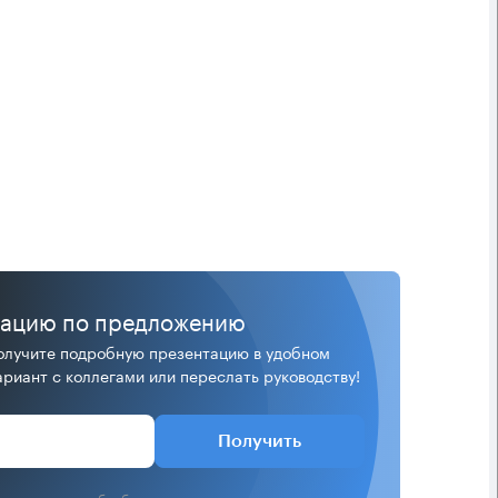
тацию по предложению
лучите подробную презентацию в удобном
риант с коллегами или переслать руководству!
Получить
аю
согласие
на обработку персональных данных.