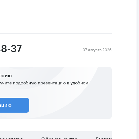
48-37
07 Августа 2026
жению
учите подробную презентацию в удобном
тацию
ие условия
О бизнес-центре
Расположение