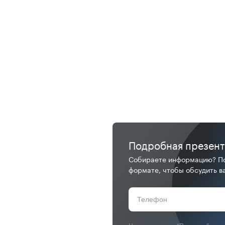
Подробная презен
Собираете информацию? По
формате, чтобы обсудить ва
Нажимая кнопку “Получить”, я д