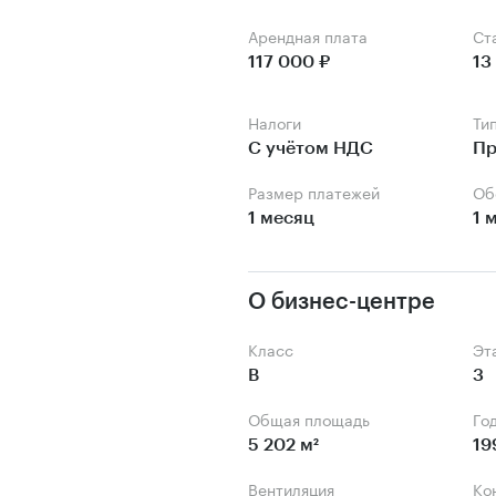
Арендная плата
С
117 000 ₽
13
Налоги
Ти
С учётом НДС
Пр
Размер платежей
О
1 месяц
1 
О бизнес-центре
Класс
Э
B
3
Общая площадь
Го
5 202 м²
19
Вентиляция
К