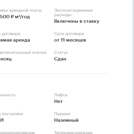
тавка арендной платы
Эксплуатационные
расходы
 500 ₽ м²/год
Включены в ставку
п договора
Срок договора
ямая аренда
от 11 месяцев
беспечительный платеж
Статус
месяц
Сдан
тажность
Лифты
Нет
д постройки
Паркинг
91
Наземный
ондиционирование
Телекоммуникации