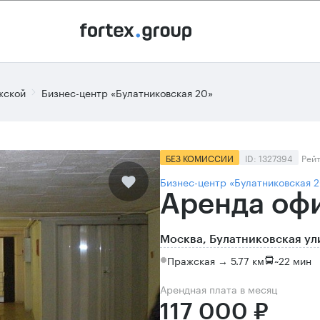
жской
Бизнес-центр «Булатниковская 20»
БЕЗ КОМИССИИ
ID: 1327394
Рей
Бизнес-центр «Булатниковская 
Аренда офи
Москва, Булатниковская ул
Пражская → 5.77 км
~
22 мин
Арендная плата в месяц
117 000 ₽