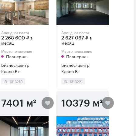
Арендная плата
Арендная плата
в
в
2 268 600 ₽
2 627 067 ₽
месяц
месяц
Местоположение
Местоположение
Планерная
Планерная
Бизнес-центр
Бизнес-центр
Класс B+
Класс B+
ID: 1313219
ID: 1313221
7401 м²
10379 м²