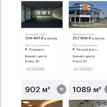
Арендная плата
Арендная плата
в месяц
в месяц
339 467 ₽
257 908 ₽
Местоположение
Местоположение
Планерная
Речной вокзал
Бизнес-центр
Бизнес-центр
Класс B+
Класс B+
ID: 1305509
ID: 1329656
902 м²
1089 м²