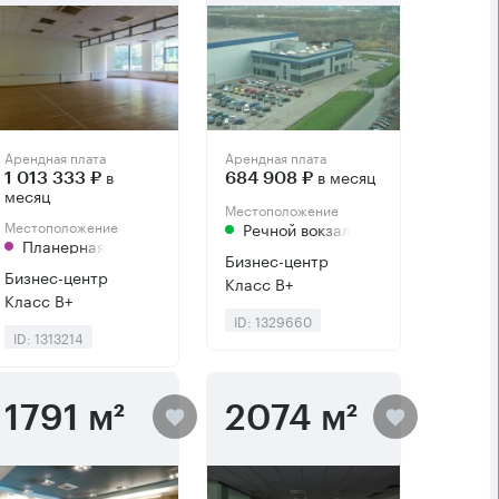
Арендная плата
Арендная плата
в
в месяц
1 013 333 ₽
684 908 ₽
месяц
Местоположение
Местоположение
Речной вокзал
Планерная
Бизнес-центр
Бизнес-центр
Класс B+
Класс B+
ID: 1329660
ID: 1313214
1791 м²
2074 м²