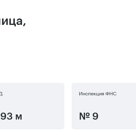
лица,
Д
Инспекция ФНС
93 м
№ 9