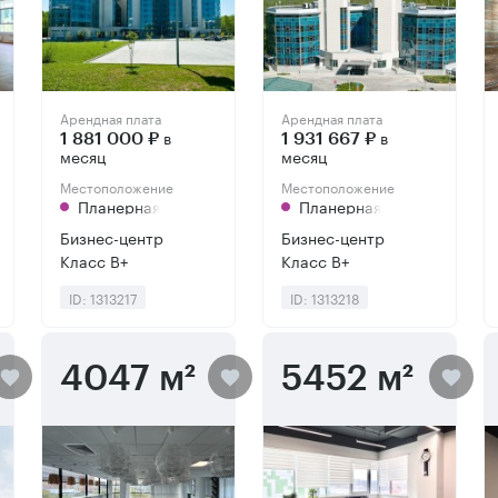
Арендная плата
Арендная плата
в
в
1 881 000 ₽
1 931 667 ₽
месяц
месяц
Местоположение
Местоположение
Планерная
Планерная
Бизнес-центр
Бизнес-центр
Класс B+
Класс B+
ID: 1313217
ID: 1313218
4047 м²
5452 м²