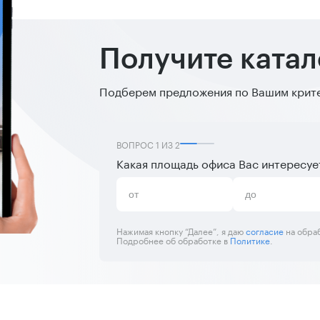
Получите ката
Подберем предложения по Вашим критер
ВОПРОС
1
ИЗ
2
Какая площадь офиса Вас интересуе
Нажимая кнопку “Далее”, я даю
согласие
на обра
Подробнее об обработке в
Политике
.