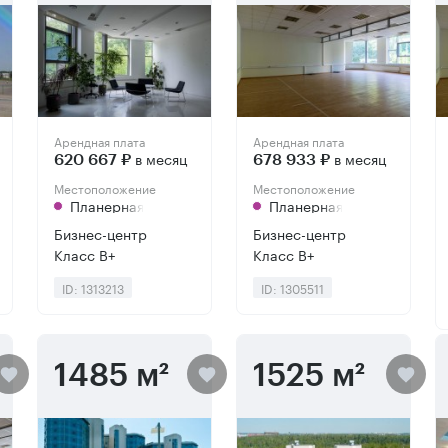
Арендная плата
Арендная плата
в месяц
в месяц
620 667 ₽
678 933 ₽
Местоположение
Местоположение
Планерная
Планерная
Бизнес-центр
Бизнес-центр
Класс B+
Класс B+
ID: 1313213
ID: 1305511
1485 м²
1525 м²