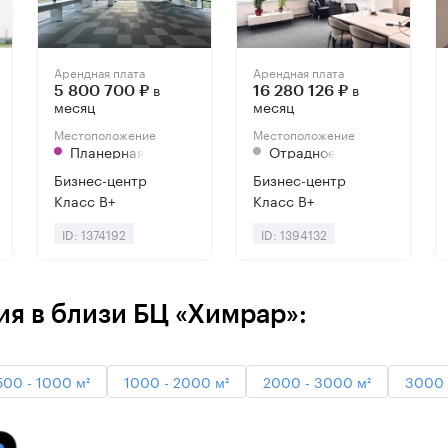
Арендная плата
Арендная плата
в
в
5 800 700 ₽
16 280 126 ₽
месяц
месяц
Местоположение
Местоположение
Планерная
Отрадное
Бизнес-центр
Бизнес-центр
Класс B+
Класс B+
ID: 1374192
ID: 1394132
я в близи БЦ «Химрар»:
500 - 1000 м²
1000 - 2000 м²
2000 - 3000 м²
3000 