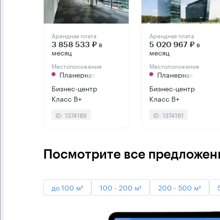
Арендная плата
Арендная плата
в
в
3 858 533 ₽
5 020 967 ₽
месяц
месяц
Местоположение
Местоположение
Планерная
Планерная
Бизнес-центр
Бизнес-центр
Класс B+
Класс B+
ID: 1374189
ID: 1374191
Посмотрите все предложени
до 100 м²
100 - 200 м²
200 - 500 м²