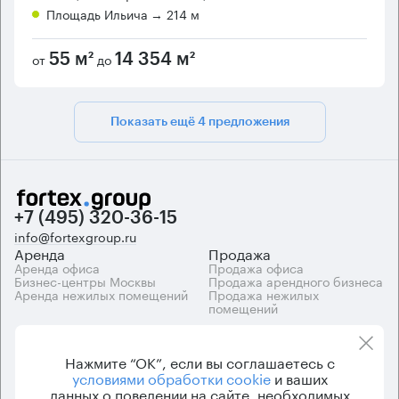
Площадь Ильича
→ 214 м
от
до
55 м²
14 354 м²
Показать ещё 4 предложения
+7 (495) 320-36-15
info@fortexgroup.ru
Аренда
Продажа
Аренда офиса
Продажа офиса
Бизнес-центры Москвы
Продажа арендного бизнеса
Аренда нежилых помещений
Продажа нежилых
помещений
Каталоги
Компания
Каталог бизнес-центров
О компании
Нажмите “ОК”, если вы соглашаетесь с
Вакансии
условиями обработки cookie
и ваших
Контакты
данных о поведении на сайте, необходимых