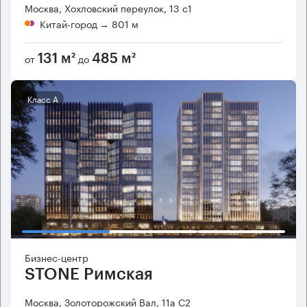
Москва, Хохловский переулок, 13 с1
Китай-город
→ 801 м
от
до
131 м²
485 м²
Класс А
Бизнес-центр
STONE Римская
Москва, Золоторожский Вал, 11а С2