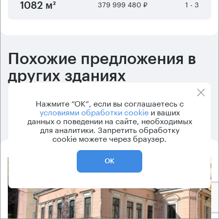
379 999 480 ₽
1 - 3
1082 м²
Похожие предложения в
других зданиях
Варианты закончились, дальше вы увидете подходящие
Нажмите “ОК”, если вы соглашаетесь с
предложения, с небольшими отличиями от первоначальных
условиями обработки cookie
и ваших
критериев.
данных о поведении на сайте, необходимых
для аналитики. Запретить обработку
cookie можете через браузер.
ОК
8.2