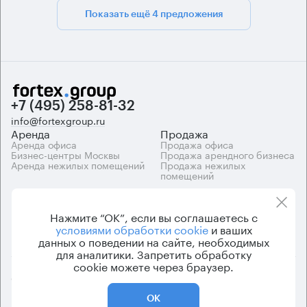
Показать ещё 4 предложения
+7 (495) 258-81-32
info@fortexgroup.ru
Аренда
Продажа
Аренда офиса
Продажа офиса
Бизнес-центры Москвы
Продажа арендного бизнеса
Аренда нежилых помещений
Продажа нежилых
помещений
Каталоги
Компания
Каталог бизнес-центров
О компании
Нажмите “ОК”, если вы соглашаетесь с
Вакансии
условиями обработки cookie
и ваших
Контакты
данных о поведении на сайте, необходимых
для аналитики. Запретить обработку
cookie можете через браузер.
© 2026 Fortex.Group. ООО «АРЕНДА ОФИСА», ОГРН 1177746948686,
ИНН 7703433226
ОК
Политика конфиденциальности