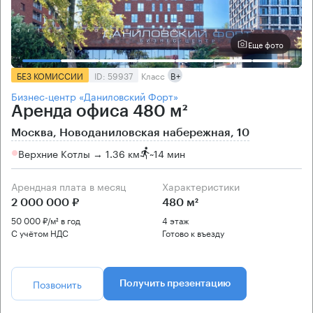
Еще фото
БЕЗ КОМИССИИ
ID: 59937
Класс
B+
Бизнес-центр «Даниловский Форт»
Аренда офиса 480 м²
Москва, Новоданиловская набережная, 10
Верхние Котлы → 1.36 км
~
14 мин
Арендная плата в месяц
Характеристики
2 000 000 ₽
480 м²
50 000 ₽/м² в год
4 этаж
С учётом НДС
Готово к въезду
Позвонить
Получить презентацию