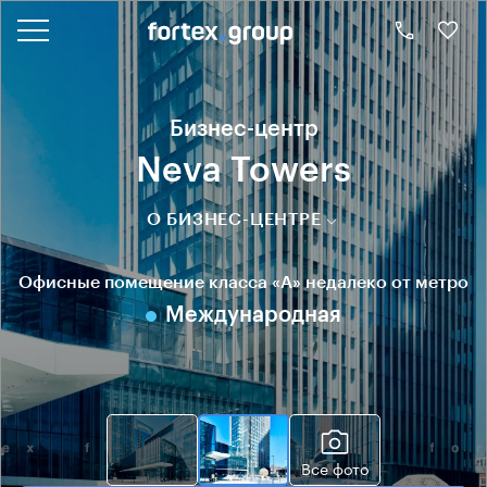
Бизнес-центр
Neva Towers
О БИЗНЕС-ЦЕНТРЕ
Офисные помещение класса «А» недалеко от метро
Международная
Все фото