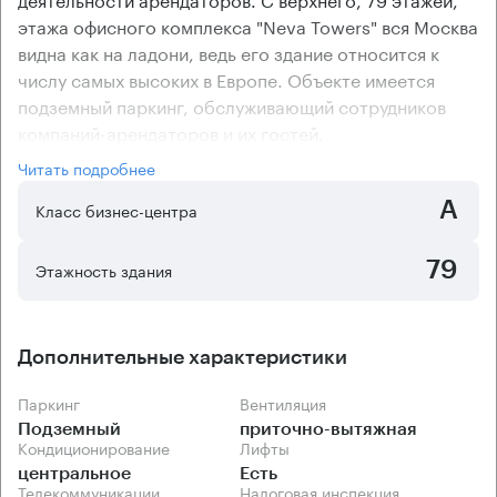
этажа офисного комплекса "Neva Towers" вся Москва
видна как на ладони, ведь его здание относится к
числу самых высоких в Европе. Объекте имеется
подземный паркинг, обслуживающий сотрудников
компаний-арендаторов и их гостей.
Большинство помещений делового комплекса имеет
Читать подробнее
свежий ремонт, но по желанию арендаторов им могут
А
быть предоставлены и помещения без отделки. В
Класс бизнес-центра
здании бизнес-центра "Neva Towers" оборудована
приточно-вытяжная вентиляция и централизованная
79
Этажность здания
система кондиционирования, поэтому во всех
помещениях поддерживается наиболее комфортный
температурный режим.
Дополнительные характеристики
Паркинг
Вентиляция
Подземный
приточно-вытяжная
Кондиционирование
Лифты
центральное
Есть
Телекоммуникации
Налоговая инспекция