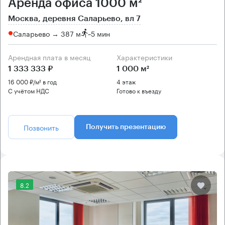
Аренда офиса 1000 м²
Москва, деревня Саларьево, вл 7
Саларьево → 387 м
~
5 мин
Арендная плата в месяц
Характеристики
1 333 333 ₽
1 000 м²
16 000 ₽/м² в год
4 этаж
С учётом НДС
Готово к въезду
Позвонить
Получить презентацию
8.2