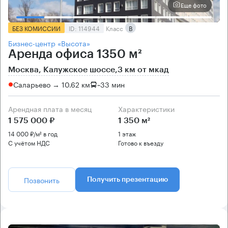
Еще фото
БЕЗ КОМИССИИ
ID: 114944
Класс
B
Бизнес-центр «Высота»
Аренда офиса 1350 м²
Москва, Калужское шоссе,3 км от мкад
Саларьево → 10.62 км
~
33 мин
Арендная плата в месяц
Характеристики
1 575 000 ₽
1 350 м²
14 000 ₽/м² в год
1 этаж
С учётом НДС
Готово к въезду
Позвонить
Получить презентацию