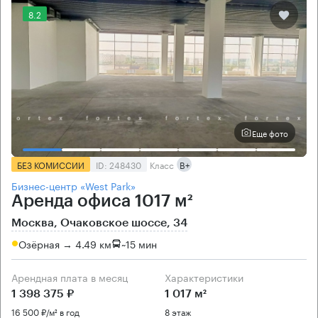
8.2
Еще фото
БЕЗ КОМИССИИ
ID: 248430
Класс
B+
Бизнес-центр «West Park»
Аренда офиса 1017 м²
Москва, Очаковское шоссе, 34
Озёрная → 4.49 км
~
15 мин
Арендная плата в месяц
Характеристики
1 398 375 ₽
1 017 м²
16 500 ₽/м² в год
8 этаж