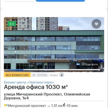
8.2
Еще фото
БЕЗ КОМИССИИ
ID: 201533
Класс
А
Бизнес-центр «Чемпион-парк»
Аренда офиса 1030 м²
улица Мичуринский Проспект, Олимпийская
Деревня, 1к4
Мичуринский проспект → 1.51 км
~
15 мин