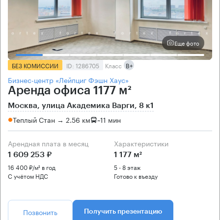
Еще фото
БЕЗ КОМИССИИ
ID: 1286705
Класс
B+
Бизнес-центр «Лейпциг Фэшн Хаус»
Аренда офиса 1177 м²
Москва, улица Академика Варги, 8 к1
Теплый Стан → 2.56 км
~
11 мин
Арендная плата в месяц
Характеристики
1 609 253 ₽
1 177 м²
16 400 ₽/м² в год
5 - 8 этаж
С учётом НДС
Готово к въезду
Позвонить
Получить презентацию