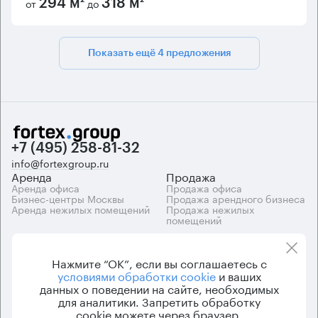
от
до
294 м²
318 м²
Показать ещё 4 предложения
+7 (495) 258-81-32
info@fortexgroup.ru
Аренда
Продажа
Аренда офиса
Продажа офиса
Бизнес-центры Москвы
Продажа арендного бизнеса
Аренда нежилых помещений
Продажа нежилых
помещений
Каталоги
Компания
Каталог бизнес-центров
О компании
Нажмите “ОК”, если вы соглашаетесь с
Вакансии
условиями обработки cookie
и ваших
Контакты
данных о поведении на сайте, необходимых
для аналитики. Запретить обработку
cookie можете через браузер.