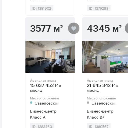
ID: 1381902
ID: 1379298
3577 м²
4345 м²
Арендная плата
Арендная плата
в
в
15 637 452 ₽
21 645 342 ₽
месяц
месяц
Местоположение
Местоположение
Савёловская
Савеловская
Бизнес-центр
Бизнес-центр
Класс А
Класс B+
ID: 1383460
ID: 1380567