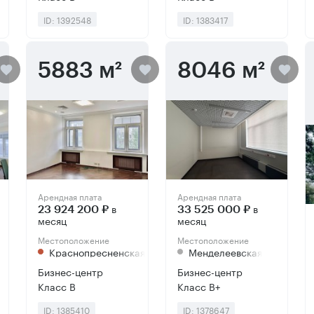
ID: 1392548
ID: 1383417
5883 м²
8046 м²
Арендная плата
Арендная плата
в
в
23 924 200 ₽
33 525 000 ₽
месяц
месяц
Местоположение
Местоположение
Краснопресненская
Менделеевская
Бизнес-центр
Бизнес-центр
Класс B
Класс B+
ID: 1385410
ID: 1378647