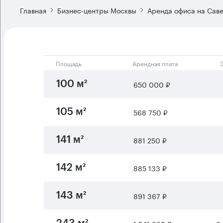
Главная
Бизнес-центры Москвы
Аренда офиса на Сав
Площадь
Арендная плата
650 000 ₽
100 м²
568 750 ₽
105 м²
881 250 ₽
141 м²
885 133 ₽
142 м²
891 367 ₽
143 м²