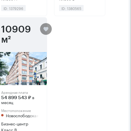
ID: 1379296
ID: 1380565
10909
м²
Арендная плата
в
54 899 543 ₽
месяц
Местоположение
Новослободская
Бизнес-центр
Класс B