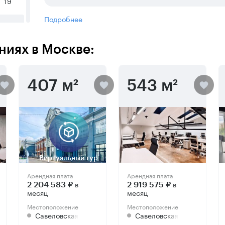
19
Подробнее
10
ниях в Москве:
11
407 м²
543 м²
12
- 20
 - 9
Виртуальный тур
Арендная плата
Арендная плата
в
в
2 204 583 ₽
2 919 575 ₽
месяц
месяц
Местоположение
Местоположение
Савеловская
Савеловская