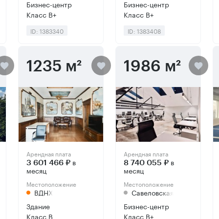
Бизнес-центр
Бизнес-центр
Класс B+
Класс B+
ID: 1383340
ID: 1383408
1235 м²
1986 м²
Арендная плата
Арендная плата
в
в
3 601 466 ₽
8 740 055 ₽
месяц
месяц
Местоположение
Местоположение
ВДНХ
Савеловская
Здание
Бизнес-центр
Класс B
Класс B+