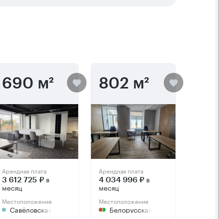
690 м²
802 м²
Арендная плата
Арендная плата
в
в
3 612 725 ₽
4 034 996 ₽
месяц
месяц
Местоположение
Местоположение
Савёловская
Белорусская