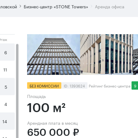
еловской
Бизнес-центр «STONE Towers»
Аренда офиса
Этаж
6
11
БЕЗ КОМИССИИ
ID: 1393624
Рейтинг бизнес-центра
9
5
Площадь
4
100 м²
14
Арендная плата в месяц
650 000 ₽