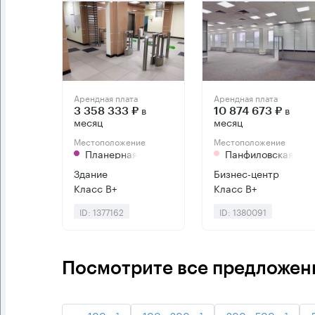
Арендная плата
Арендная плата
в
в
3 358 333 ₽
10 874 673 ₽
месяц
месяц
Местоположение
Местоположение
Планерная
Панфиловская
Здание
Бизнес-центр
Класс B+
Класс B+
ID: 1377162
ID: 1380091
Посмотрите все предложени
до 100 м²
100 - 200 м²
200 - 500 м²