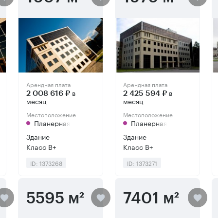
Арендная плата
Арендная плата
в
в
2 008 616 ₽
2 425 594 ₽
месяц
месяц
Местоположение
Местоположение
Планерная
Планерная
Здание
Здание
Класс B+
Класс B+
ID: 1373268
ID: 1373271
5595 м²
7401 м²