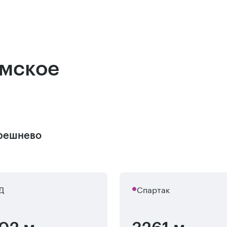
амское
решнево
Д
Спартак