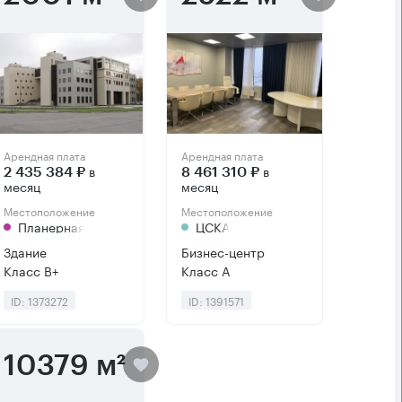
Арендная плата
Арендная плата
в
в
2 435 384 ₽
8 461 310 ₽
месяц
месяц
Местоположение
Местоположение
Планерная
ЦСКА
Здание
Бизнес-центр
Класс B+
Класс А
ID: 1373272
ID: 1391571
10379 м²