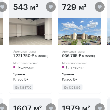
543 м²
729 м²
Арендная плата
Арендная плата
в месяц
в месяц
1 221 750 ₽
936 765 ₽
Местоположение
Местоположение
Тушинская
Планерная
Здание
Здание
Класс B+
Класс B+
ID: 1388702
ID: 1328365
1607 м²
1979 м²