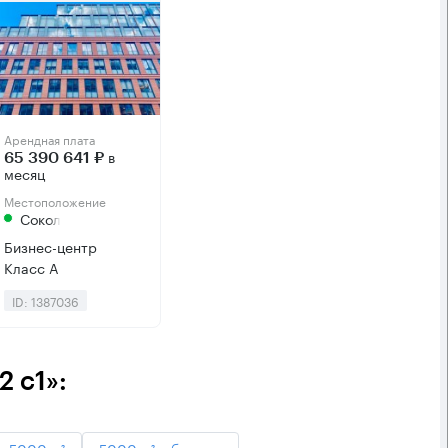
Арендная плата
в
65 390 641 ₽
месяц
Местоположение
Сокол
Бизнес-центр
Класс А
ID: 1387036
 с1»:
- 5000 м²
5000 м² и больше