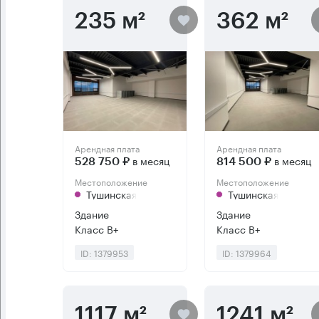
235 м²
362 м²
Арендная плата
Арендная плата
в месяц
в месяц
528 750 ₽
814 500 ₽
Местоположение
Местоположение
Тушинская
Тушинская
Здание
Здание
Класс B+
Класс B+
ID: 1379953
ID: 1379964
1117 м²
1241 м²