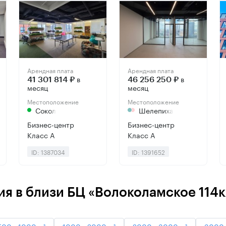
Арендная плата
Арендная плата
в
в
41 301 814 ₽
46 256 250 ₽
месяц
месяц
Местоположение
Местоположение
Сокол
Шелепиха
Бизнес-центр
Бизнес-центр
Класс А
Класс А
ID: 1387034
ID: 1391652
я в близи БЦ «Волоколамское 114к2
500 - 1000 м²
1000 - 2000 м²
2000 - 3000 м²
3000 