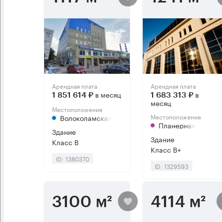
Арендная плата
Арендная плата
в месяц
в
1 851 614 ₽
1 683 313 ₽
месяц
Местоположение
Местоположение
Волоколамская
Планерная
Здание
Здание
Класс B
Класс B+
ID: 1380370
ID: 1329593
3100 м²
4114 м²