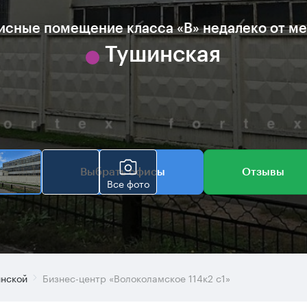
сные помещение класса «B» недалеко от м
Тушинская
Выбрать офисы
Отзывы
Все фото
инской
Бизнес-центр «Волоколамское 114к2 с1»