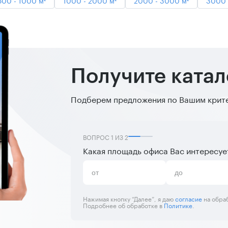
Получите ката
Подберем предложения по Вашим критер
ВОПРОС
1
ИЗ
2
Какая площадь офиса Вас интересуе
Нажимая кнопку “Далее”, я даю
согласие
на обра
Подробнее об обработке в
Политике
.