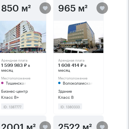
850 м²
965 м²
Арендная плата
Арендная плата
в
в
1 599 983 ₽
1 608 414 ₽
месяц
месяц
Местоположение
Местоположение
Тушинская
Волоколамская
Бизнес-центр
Здание
Класс B+
Класс B
ID: 1387777
ID: 1380333
2001 м²
2522 м²