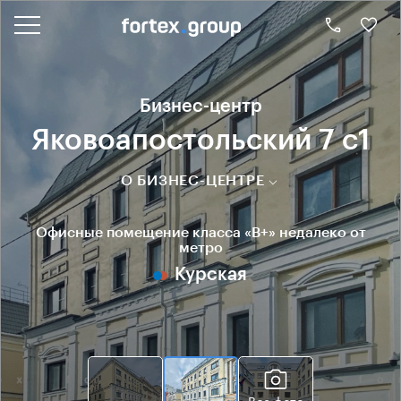
Бизнес-центр
Яковоапостольский 7 с1
О БИЗНЕС-ЦЕНТРЕ
Офисные помещение класса «B+» недалеко от
метро
Курская
Все фото