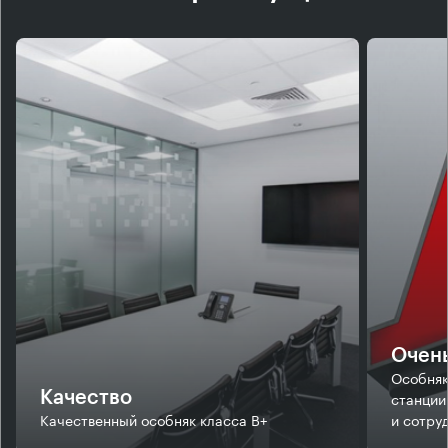
Очень
Особняк
станции
Качество
Качественный особняк класса В+
и сотру