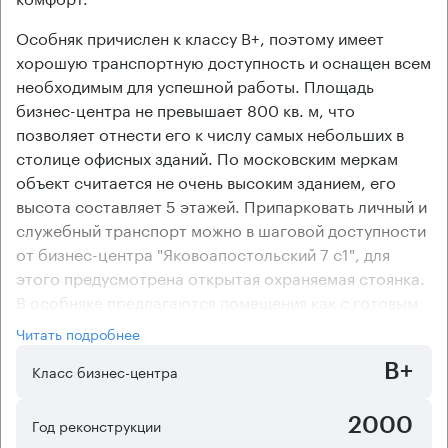
Особняк причислен к классу В+, поэтому имеет
хорошую транспортную доступность и оснащен всем
необходимым для успешной работы. Площадь
бизнес-центра не превышает 800 кв. м, что
позволяет отнести его к числу самых небольших в
столице офисных зданий. По московским меркам
объект считается не очень высоким зданием, его
высота составляет 5 этажей. Припарковать личный и
служебный транспорт можно в шаговой доступности
от бизнес-центра "Яковоапостольский 7 с1", для
этого предусмотрена открытая охраняемая стоянка.
В особняке предлагаются помещения как с готовым
ремонтом, так и в состоянии "shell&core" (без
Читать подробнее
отделки). Благодаря централизованной системе
B+
кондиционирования и приточно-вытяжной
Класс бизнес-центра
вентиляции во всех помещениях бизнес-центра
поддерживается оптимальная температура. За счет
2000
Год реконструкции
смешанной планировки помещений арендаторы