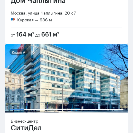
Дом Чаплыгина
Москва, улица Чаплыгина, 20 с7
Курская
→ 936 м
от
до
164 м²
661 м²
Класс А
Бизнес-центр
СитиДел