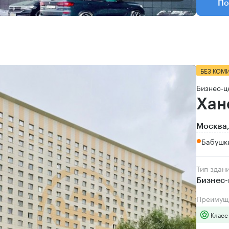
По
БЕЗ КОМ
Бизнес-ц
Хан
Москва,
Бабушки
Тип здан
Бизнес-
Преимущ
Класс