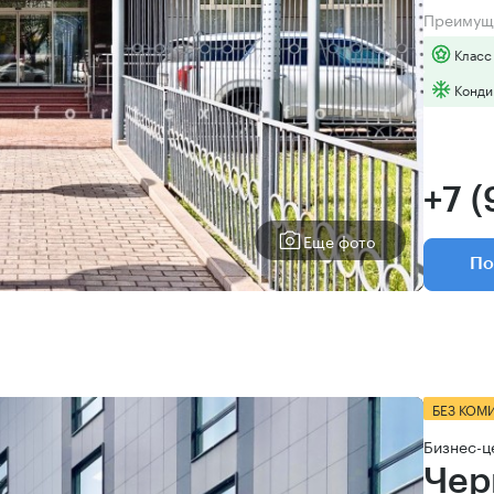
Преимущ
Класс
Конди
+7 
Еще фото
По
БЕЗ КОМ
Бизнес-ц
Чер