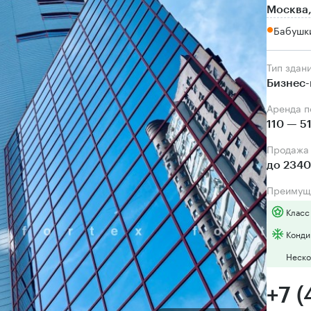
Москва,
Бабушки
Тип здан
Бизнес-
Аренда 
110 — 5
Продаж
до 2340
Преимущ
Класс
Конди
Неско
+7 