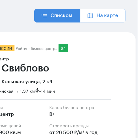
Списком
На карте
ИССИИ
Рейтинг бизнес-центра
8.1
ентр
 Свиблово
 Кольская улица, 2 к4
нская → 1.37 км
~
14 мин
ия
Класс бизнес-центра
центр
B+
помещений
Стоимость аренды
900 кв.м
от 26 500 Р/м² в год