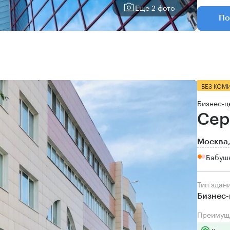
Еще 2 фото
По
БЕЗ КОМ
Бизнес-ц
Сер
Москва,
Бабушк
Тип здан
Бизнес-
Преимущ