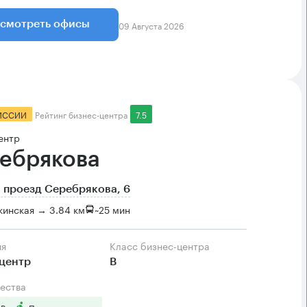
09 Августа 2026
смотреть офисы
ИССИИ
Рейтинг бизнес-центра
7.5
ентр
ебрякова
 проезд Серебрякова, 6
инская → 3.84 км
~
25 мин
ия
Класс бизнес-центра
центр
B
ества