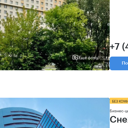
+7 
Еще фото
По
БЕЗ КОМ
Бизнес-ц
Сне