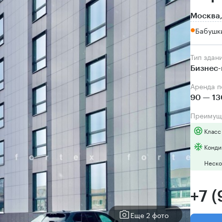
Москва,
Бабушк
Тип здан
Бизнес-
Аренда 
90 — 13
Преимущ
Класс
Конди
Неско
+7 
Еще 2 фото