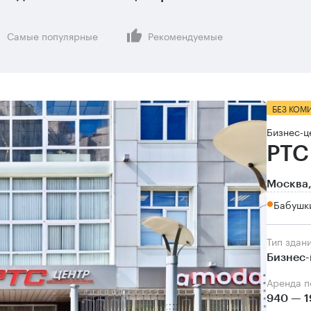
Самые популярные
Рекомендуемые
БЕЗ КОМ
Бизнес-ц
РТС
Москва,
Бабушки
Тип здан
Бизнес-
Аренда 
940 — 1