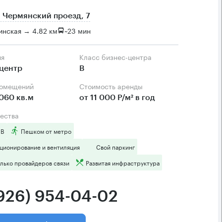
 Чермянский проезд, 7
инская → 4.82 км
~
23 мин
ия
Класс бизнес-центра
центр
B
помещений
Стоимость аренды
060 кв.м
от 11 000 Р/м² в год
ества
 B
Пешком от метро
ционирование и вентиляция
Свой паркинг
лько провайдеров связи
Развитая инфраструктура
(926) 954-04-02