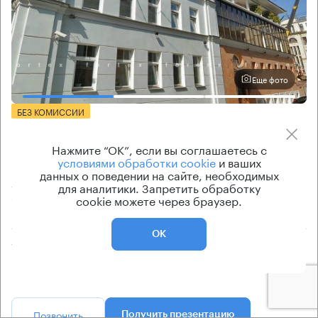
Еще фото
БЕЗ КОМИССИИ
Бизнес-центр
Нажмите “ОК”, если вы соглашаетесь с
Нащокинский 7
условиями обработки cookie
и ваших
данных о поведении на сайте, необходимых
Москва, Нащокинский переулок, 7
для аналитики. Запретить обработку
cookie можете через браузер.
Боровицкая → 1.17 км
~
12 мин
ОК
Тип здания
Класс бизнес-центра
Бизнес-центр
B
Позвонить
Получить презентацию