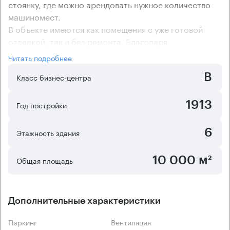
стоянку, где можно арендовать нужное количество
машиномест.
В объекте имеются как помещения с уже готовой
отделкой, так и без ремонта. Благодаря
современной приточно-вытяжной вентиляции и
Читать подробнее
мощной системе центрального кондиционирования
B
деловом комплексе удается всегда поддерживать
Класс бизнес-центра
благоприятный микроклимат. Для создания
эффективной рабочей атмосферы коридорно-
1913
Год постройки
кабинетная планировка бизнес-центра
"Филипповское подворье" подойдет как нельзя
6
Этажность здания
лучше.
10 000 м²
Общая площадь
Дополнительные характеристики
Паркинг
Вентиляция