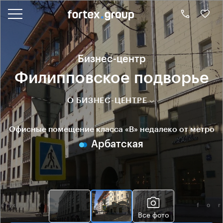
Бизнес-центр
Филипповское подворье
О БИЗНЕС-ЦЕНТРЕ
Офисные помещение класса «B» недалеко от метро
Арбатская
Все фото