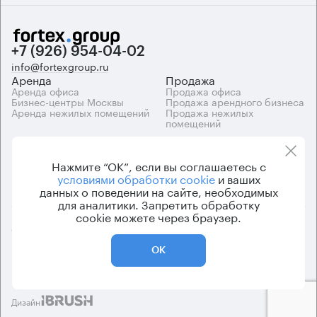
+7 (926) 954-04-02
info@fortexgroup.ru
Аренда
Продажа
Аренда офиса
Продажа офиса
Бизнес-центры Москвы
Продажа арендного бизнеса
Аренда нежилых помещений
Продажа нежилых
помещений
Каталоги
Компания
Каталог бизнес-центров
О компании
Нажмите “ОК”, если вы соглашаетесь с
Вакансии
условиями обработки cookie
и ваших
Контакты
данных о поведении на сайте, необходимых
для аналитики. Запретить обработку
cookie можете через браузер.
© 2026 Fortex.Group. ООО «АРЕНДА ОФИСА», ОГРН 1177746948686,
ИНН 7703433226
ОК
Политика конфиденциальности
Пользовательское соглашение
Дизайн