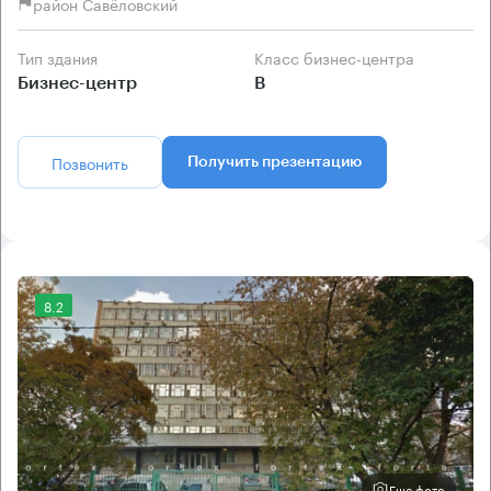
район Савёловский
Тип здания
Класс бизнес-центра
Бизнес-центр
B
Позвонить
Получить презентацию
8.2
Еще фото