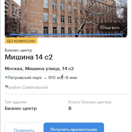
Еще фото
БЕЗ КОМИССИИ
Бизнес-центр
Мишина 14 с2
Москва, Мишина улица, 14 с2
Петровский парк → 910 м
~
9 мин
район Савёловский
Тип здания
Класс бизнес-центра
Бизнес-центр
B
Позвонить
Получить презентацию