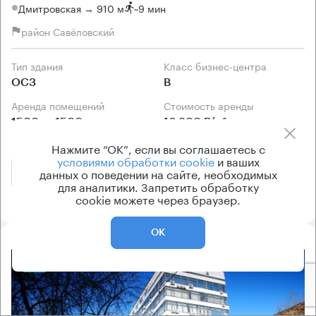
Дмитровская → 910 м
~
9 мин
район Савёловский
Тип здания
Класс бизнес-центра
ОСЗ
B
Аренда помещений
Стоимость аренды
1500 — 1500 кв.м
16 800 Р/м² в год
Нажмите “ОК”, если вы соглашаетесь с
условиями обработки cookie
и ваших
данных о поведении на сайте, необходимых
Позвонить
Получить презентацию
для аналитики. Запретить обработку
cookie можете через браузер.
ОК
8.2