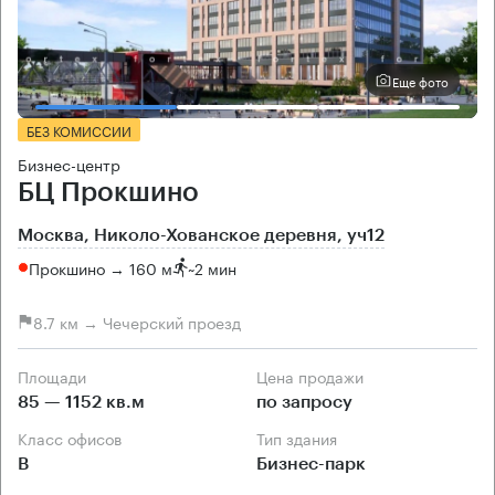
Еще фото
БЕЗ КОМИССИИ
Бизнес-центр
БЦ Прокшино
Москва, Николо-Хованское деревня, уч12
Прокшино → 160 м
~
2 мин
8.7 км → Чечерский проезд
Площади
Цена продажи
85 — 1152 кв.м
по запросу
Класс офисов
Тип здания
B
Бизнес-парк