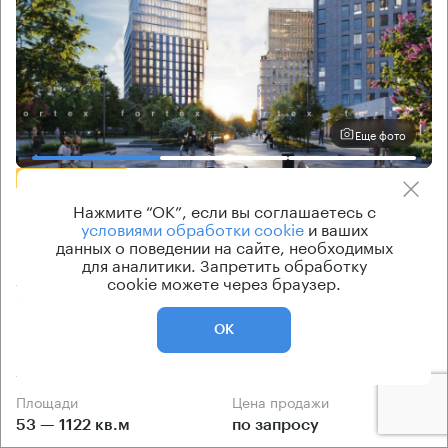
Еще фото
БЕЗ КОМИССИИ
Нажмите “ОК”, если вы соглашаетесь с
Бизнес-центр
условиями обработки cookie
и ваших
Geolog 2
данных о поведении на сайте, необходимых
для аналитики. Запретить обработку
Москва, улица Обручева, 23
cookie можете через браузер.
Калужская → 780 м
~
8 мин
ОК
13.84 км → Чечерский проезд
Площади
Цена продажи
53 — 1122 кв.м
по запросу