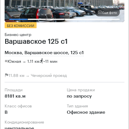
Еще фото
БЕЗ КОМИССИИ
Бизнес-центр
Варшавское 125 с1
Москва, Варшавское шоссе, 125 с1
Южная → 1.11 км
~
11 мин
11.88 км → Чечерский проезд
Площади
Цена продажи
8181 кв.м
по запросу
Класс офисов
Тип здания
B
Офисное здание
Кондиционирование
центральное