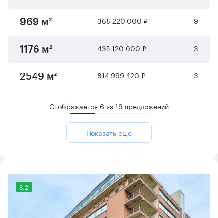
368 220 000 ₽
9
969 м²
435 120 000 ₽
3
1176 м²
814 999 420 ₽
3
2549 м²
Отображается
6
из
19
предложений
Показать ещё
8.2