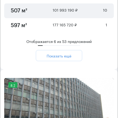
101 993 190 ₽
10
507 м²
177 165 720 ₽
1
597 м²
Отображается
6
из
53
предложений
Показать ещё
8.2