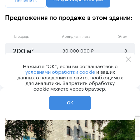
Позвонить
Получить презентацию
Предложения по продаже в этом здании:
Площадь
Арендная плата
Этаж
30 000 000 ₽
3
200 м²
Нажмите “ОК”, если вы соглашаетесь с
300 000 350 ₽
5
1690 м²
условиями обработки cookie
и ваших
данных о поведении на сайте, необходимых
для аналитики. Запретить обработку
cookie можете через браузер.
ОК
8.2