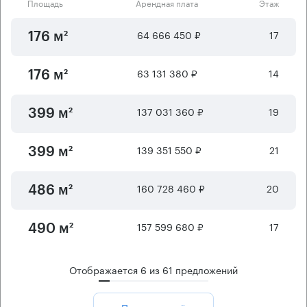
Площадь
Арендная плата
Этаж
64 666 450 ₽
17
176 м²
63 131 380 ₽
14
176 м²
137 031 360 ₽
19
399 м²
139 351 550 ₽
21
399 м²
160 728 460 ₽
20
486 м²
157 599 680 ₽
17
490 м²
Отображается
6
из
61
предложений
Показать ещё