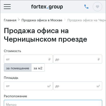
Главная
Продажа офиса в Москве
Продажа офиса на Чер
Продажа офиса на
Черницынском проезде
Стоимость
₽
₽
за помещение
за м2
Площадь
м²
м²
Расположение
Метро