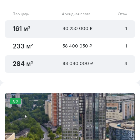
Площадь
Арендная плата
Этаж
40 250 000 ₽
1
161 м²
58 400 050 ₽
1
233 м²
88 040 000 ₽
4
284 м²
8.2