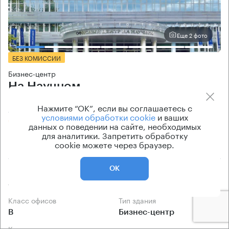
Еще 2 фото
БЕЗ КОМИССИИ
Бизнес-центр
На Научном
Нажмите “ОК”, если вы соглашаетесь с
Москва, Научный проезд, 8 с1
условиями обработки cookie
и ваших
Калужская → 690 м
~
7 мин
данных о поведении на сайте, необходимых
для аналитики. Запретить обработку
cookie можете через браузер.
3.6 км → Чонгарский бульвар
ОК
Площади
Цена продажи
34 — 109 кв.м
по запросу
Класс офисов
Тип здания
B
Бизнес-центр
Кондиционирование