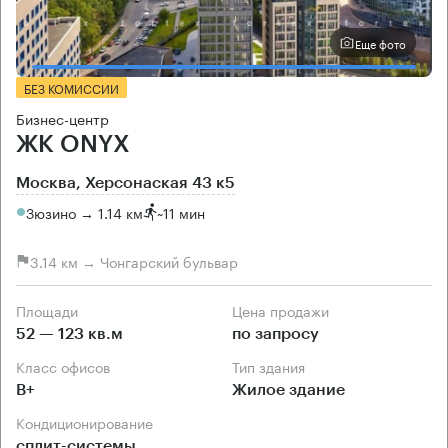
Еще фото
БЕЗ КОМИССИИ
Бизнес-центр
ЖК ONYX
Москва, Херсонаская 43 к5
Зюзино → 1.14 км
~
11 мин
3.14 км → Чонгарский бульвар
Площади
Цена продажи
52 — 123 кв.м
по запросу
Класс офисов
Тип здания
B+
Жилое здание
Кондиционирование
сплит-системы